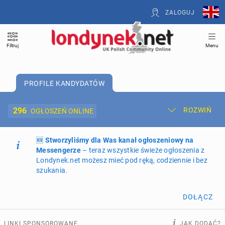
ZALOGUJ
Filtruj
Menu
PROFILE KANDYDATÓW
296
ROZWIŃ
OGŁOSZEŃ ONLINE
🆕
Dodaj ogłoszenie
Stworzyliśmy dla Was kanał ogłoszeniowy na
Moje ogłoszenia
Messengerze
– teraz wszystkie świeże ogłoszenia z
Londynek.net możesz mieć pod ręką, codziennie i bez
Oferta i cennik ogłoszeń
szukania.
NIERUCHOMOŚCI
269
ogłoszeń online
DOŁĄCZ
PRACĘ OFERUJĄ
201
ogłoszeń online
LINKI SPONSOROWANE
JAK DODAĆ?