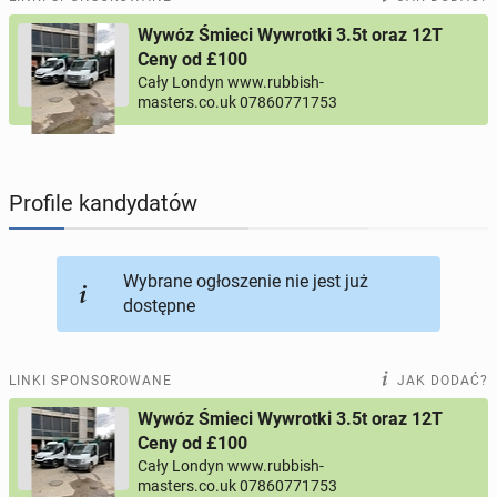
Wywóz Śmieci Wywrotki 3.5t oraz 12T
PROFILE KANDYDATÓW
296
profili online
Ceny od £100
Cały Londyn www.rubbish-
masters.co.uk 07860771753
USŁUGI
167
ogłoszeń online
MOTORYZACJA
12
ogłoszeń online
Profile kandydatów
KUPIĘ & SPRZEDAM
43
ogłoszenia online
Wybrane ogłoszenie nie jest już
TOWARZYSKIE
115
ogłoszeń online
dostępne
LINKI SPONSOROWANE
JAK DODAĆ?
Wywóz Śmieci Wywrotki 3.5t oraz 12T
Ceny od £100
Cały Londyn www.rubbish-
masters.co.uk 07860771753