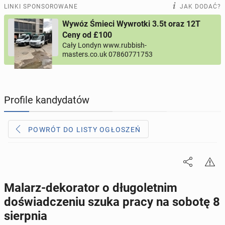
PRACĘ OFERUJĄ
201
ogłoszeń online
LINKI SPONSOROWANE
JAK DODAĆ?
Wywóz Śmieci Wywrotki 3.5t oraz 12T
PROFILE KANDYDATÓW
295
profili online
Ceny od £100
Cały Londyn www.rubbish-
masters.co.uk 07860771753
USŁUGI
167
ogłoszeń online
MOTORYZACJA
12
ogłoszeń online
Profile kandydatów
KUPIĘ & SPRZEDAM
44
ogłoszenia online
POWRÓT DO LISTY OGŁOSZEŃ
TOWARZYSKIE
115
ogłoszeń online
Malarz-dekorator o długoletnim
doświadczeniu szuka pracy na sobotę 8
sierpnia