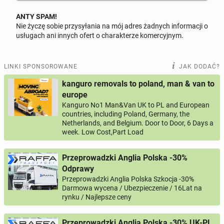
ANTY SPAM!
Nie życzę sobie przysyłania na mój adres żadnych informacji o
Odpowiedz na ofertę tego ogłoszenia
usługach ani innych ofert o charakterze komercyjnym.
Wiadomość
LINKI SPONSOROWANE
JAK DODAĆ?
kanguro removals to poland, man & van to
europe
Kanguro No1 Man&Van UK to PL and European
0 / 1000
countries, including Poland, Germany, the
Netherlands, and Belgium. Door to Door, 6 Days a
Imię i nazwisko
week. Low Cost,Part Load
Przeprowadzki Anglia Polska -30%
Twój email
Odprawy
Przeprowadzki Anglia Polska Szkocja -30%
Darmowa wycena / Ubezpieczenie / 16Lat na
rynku / Najlepsze ceny
Twój telefon
Przeprowadzki Anglia Polska -30% UK-PL
Numer telefon wg wzoru
, np.:
NR KIERUNKOWY KRAJU
NR TELEFONU