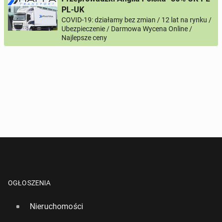
lub
+44
7123456789
+48
221234567
PL-UK
COVID-19: działamy bez zmian / 12 lat na rynku /
Ubezpieczenie / Darmowa Wycena Online /
Pytanie aktywujące
Najlepsze ceny
*
- Pola oznaczone gwiazdką są wymagane!
^
- Przynajmniej jedna forma kontaktu jest wymagana!
WYŚLIJ ZAPYTANIE
OGŁOSZENIA
Nieruchomości