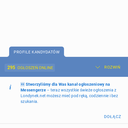
PROFILE KANDYDATÓW
295
ROZWIŃ
OGŁOSZEŃ ONLINE
🆕
Dodaj ogłoszenie
Stworzyliśmy dla Was kanał ogłoszeniowy na
Moje ogłoszenia
Messengerze
– teraz wszystkie świeże ogłoszenia z
Londynek.net możesz mieć pod ręką, codziennie i bez
Oferta i cennik ogłoszeń
szukania.
NIERUCHOMOŚCI
273
ogłoszenia online
DOŁĄCZ