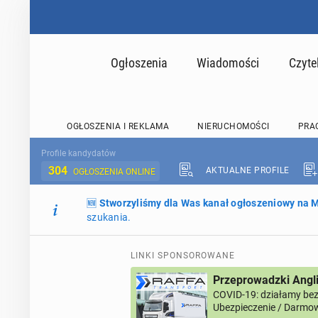
Ogłoszenia
Wiadomości
Czyte
OGŁOSZENIA I REKLAMA
NIERUCHOMOŚCI
PRA
Profile kandydatów
304
AKTUALNE PROFILE
OGŁOSZENIA ONLINE
🆕
Stworzyliśmy dla Was kanał ogłoszeniowy na
szukania.
LINKI SPONSOROWANE
Przeprowadzki Angl
COVID-19: działamy bez 
Ubezpieczenie / Darmow