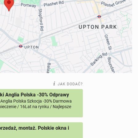
JAK DODAĆ?
ki Anglia Polska -30% Odprawy
 Anglia Polska Szkocja -30% Darmowa
ieczenie / 16Lat na rynku / Najlepsze
przedaż, montaż. Polskie okna i