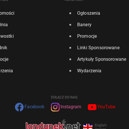
omości
Ogłoszenia
lnia
Banery
awostki
Promocje
dnik
Linki Sponsorowane
ocje
Artykuły Sponsorowane
rzenia
Wydarzenia
DOŁĄCZ DO NAS:
Facebook
Instagram
YouTube
English