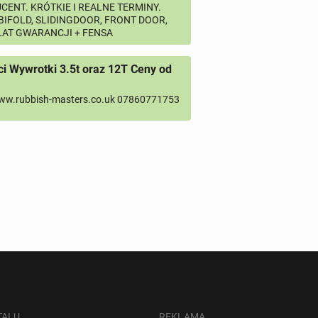
CENT. KRÓTKIE I REALNE TERMINY.
 BIFOLD, SLIDINGDOOR, FRONT DOOR,
 LAT GWARANCJI + FENSA
 Wywrotki 3.5t oraz 12T Ceny od
ww.rubbish-masters.co.uk 07860771753
TALU
REKLAMA