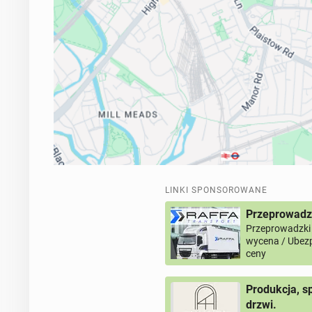
LINKI SPONSOROWANE
Przeprowadz
Przeprowadzki
wycena / Ubezp
ceny
Produkcja, s
drzwi.