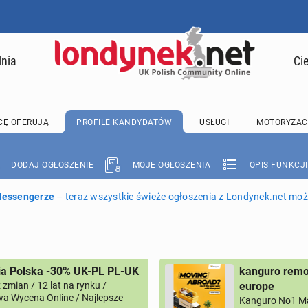
lnia
Ci
CĘ OFERUJĄ
PROFILE KANDYDATÓW
USŁUGI
MOTORYZAC
DODAJ OGŁOSZENIE
MOJE OGŁOSZENIA
OPIS FUNKCJI
 Messengerze
– teraz wszystkie świeże ogłoszenia z Londynek.net może
ia Polska -30% UK-PL PL-UK
kanguro remov
zmian / 12 lat na rynku /
europe
a Wycena Online / Najlepsze
Kanguro No1 M