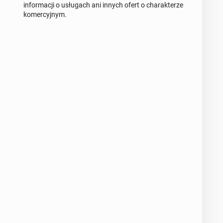
informacji o usługach ani innych ofert o charakterze
komercyjnym.
Wiadomość
0 / 1000
Imię i nazwisko
Twój email
Twój telefon
Numer telefon wg wzoru
NR KIERUNKOWY KRAJU
, np.:
lub
NR TELEFONU
+44
7123456789
+48
221234567