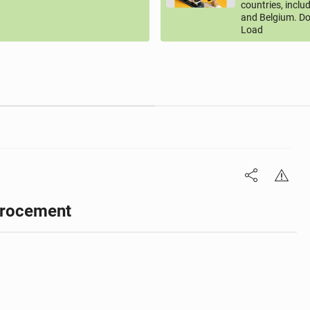
countries, inclu
and Belgium. Do
Load
icrocement