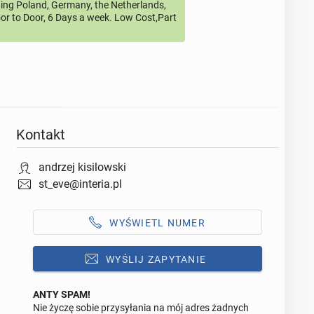
ding Poland, Germany, the Netherlands,
or to Door, 6 Days a week. Low Cost,Part
Kontakt
andrzej kisilowski
st_eve@interia.pl
WYŚWIETL NUMER
WYŚLIJ ZAPYTANIE
ANTY SPAM!
Nie życzę sobie przysyłania na mój adres żadnych
Odpowiedz na ofertę tego ogłoszenia