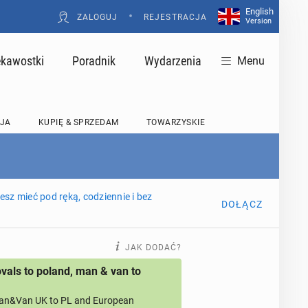
English
•
ZALOGUJ
REJESTRACJA
Version
ekawostki
Poradnik
Wydarzenia
Menu
JA
KUPIĘ & SPRZEDAM
TOWARZYSKIE
sz mieć pod ręką, codziennie i bez
DOŁĄCZ
JAK DODAĆ?
als to poland, man & van to
an&Van UK to PL and European