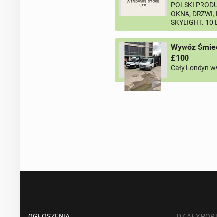
POLSKI PRODU
OKNA, DRZWI,
SKYLIGHT. 10
Wywóz Śmieci
£100
Cały Londyn w
OGŁOSZENIA
DZIAŁY POR