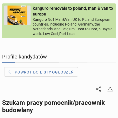
kanguro removals to poland, man & van to
PROFILE KANDYDATÓW
289
profili online
europe
Kanguro No1 Man&Van UK to PL and European
countries, including Poland, Germany, the
USŁUGI
165
ogłoszeń online
Netherlands, and Belgium. Door to Door, 6 Days a
week. Low Cost,Part Load
MOTORYZACJA
10
ogłoszeń online
KUPIĘ & SPRZEDAM
43
ogłoszenia online
Profile kandydatów
TOWARZYSKIE
113
ogłoszeń online
POWRÓT DO LISTY OGŁOSZEŃ
Szukam pracy pomocnik/pracownik
budowlany