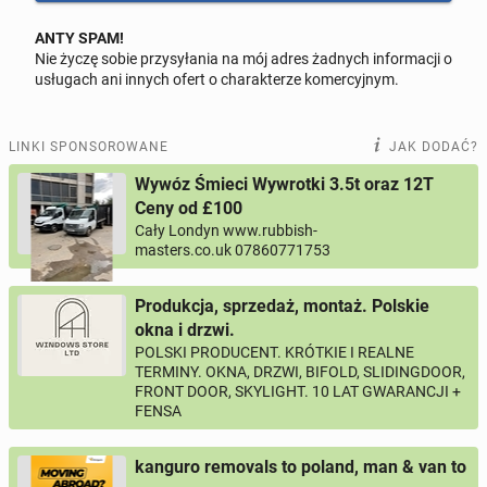
ANTY SPAM!
Nie życzę sobie przysyłania na mój adres żadnych informacji o
Odpowiedz na ofertę tego ogłoszenia
usługach ani innych ofert o charakterze komercyjnym.
Wiadomość
LINKI SPONSOROWANE
JAK DODAĆ?
Wywóz Śmieci Wywrotki 3.5t oraz 12T
Ceny od £100
Cały Londyn www.rubbish-
0 / 1000
masters.co.uk 07860771753
Imię i nazwisko
Produkcja, sprzedaż, montaż. Polskie
okna i drzwi.
POLSKI PRODUCENT. KRÓTKIE I REALNE
Twój email
TERMINY. OKNA, DRZWI, BIFOLD, SLIDINGDOOR,
FRONT DOOR, SKYLIGHT. 10 LAT GWARANCJI +
FENSA
Twój telefon
kanguro removals to poland, man & van to