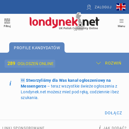
ZALOGUJ
Filtruj
Menu
PROFILE KANDYDATÓW
289
ROZWIŃ
OGŁOSZEŃ ONLINE
🆕
Dodaj ogłoszenie
Stworzyliśmy dla Was kanał ogłoszeniowy na
Moje ogłoszenia
Messengerze
– teraz wszystkie świeże ogłoszenia z
Londynek.net możesz mieć pod ręką, codziennie i bez
Oferta i cennik ogłoszeń
szukania.
NIERUCHOMOŚCI
264
ogłoszenia online
DOŁĄCZ
PRACĘ OFERUJĄ
193
ogłoszenia online
LINKI SPONSOROWANE
JAK DODAĆ?