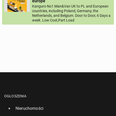
Numer telefon wg wzoru
, np.:
europe
NR KIERUNKOWY KRAJU
NR TELEFONU
lub
+44
7123456789
+48
221234567
Kanguro No1 Man&Van UK to PL and European
countries, including Poland, Germany, the
Netherlands, and Belgium. Door to Door, 6 Days a
Pytanie aktywujące
week. Low Cost,Part Load
*
- Pola oznaczone gwiazdką są wymagane!
^
- Przynajmniej jedna forma kontaktu jest wymagana!
WYŚLIJ ZAPYTANIE
OGŁOSZENIA
Nieruchomości