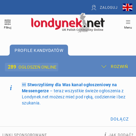
ZALOGUJ
Filtruj
Menu
PROFILE KANDYDATÓW
289
ROZWIŃ
OGŁOSZEŃ ONLINE
🆕
Dodaj ogłoszenie
Stworzyliśmy dla Was kanał ogłoszeniowy na
Moje ogłoszenia
Messengerze
– teraz wszystkie świeże ogłoszenia z
Londynek.net możesz mieć pod ręką, codziennie i bez
Oferta i cennik ogłoszeń
szukania.
NIERUCHOMOŚCI
266
ogłoszeń online
DOŁĄCZ
PRACĘ OFERUJĄ
196
ogłoszeń online
LINKI SPONSOROWANE
JAK DODAĆ?