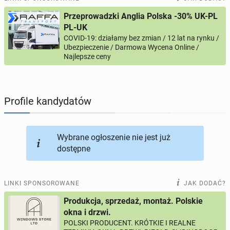
Przeprowadzki Anglia Polska -30% UK-PL
PROFILE KANDYDATÓW
289
profili online
PL-UK
COVID-19: działamy bez zmian / 12 lat na rynku /
Ubezpieczenie / Darmowa Wycena Online /
USŁUGI
165
ogłoszeń online
Najlepsze ceny
MOTORYZACJA
10
ogłoszeń online
Profile kandydatów
KUPIĘ & SPRZEDAM
45
ogłoszeń online
TOWARZYSKIE
113
ogłoszeń online
Wybrane ogłoszenie nie jest już
dostępne
LINKI SPONSOROWANE
JAK DODAĆ?
Produkcja, sprzedaż, montaż. Polskie
okna i drzwi.
POLSKI PRODUCENT. KRÓTKIE I REALNE