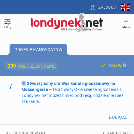
ZALOGUJ
Filtruj
Menu
PROFILE KANDYDATÓW
290
ROZWIŃ
OGŁOSZEŃ ONLINE
🆕
Dodaj ogłoszenie
Stworzyliśmy dla Was kanał ogłoszeniowy na
Moje ogłoszenia
Messengerze
– teraz wszystkie świeże ogłoszenia z
Londynek.net możesz mieć pod ręką, codziennie i bez
Oferta i cennik ogłoszeń
szukania.
NIERUCHOMOŚCI
261
ogłoszeń online
DOŁĄCZ
PRACĘ OFERUJĄ
193
ogłoszenia online
LINKI SPONSOROWANE
JAK DODAĆ?