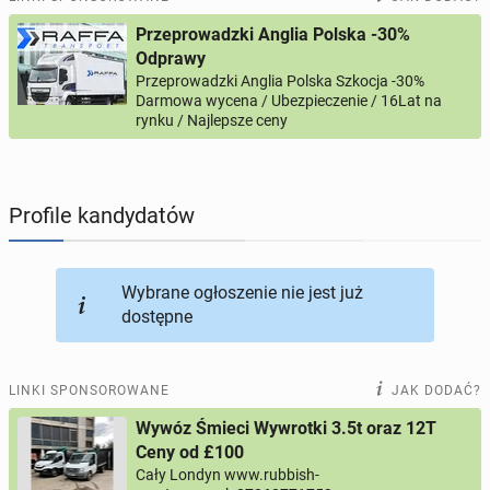
Przeprowadzki Anglia Polska -30%
PROFILE KANDYDATÓW
290
profili online
Odprawy
Przeprowadzki Anglia Polska Szkocja -30%
Darmowa wycena / Ubezpieczenie / 16Lat na
USŁUGI
165
ogłoszeń online
rynku / Najlepsze ceny
MOTORYZACJA
12
ogłoszeń online
Profile kandydatów
KUPIĘ & SPRZEDAM
43
ogłoszenia online
TOWARZYSKIE
114
ogłoszeń online
Wybrane ogłoszenie nie jest już
dostępne
LINKI SPONSOROWANE
JAK DODAĆ?
Wywóz Śmieci Wywrotki 3.5t oraz 12T
Ceny od £100
Cały Londyn www.rubbish-