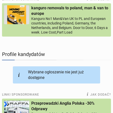
kanguro removals to poland, man & van to
PROFILE KANDYDATÓW
290
profili online
europe
Kanguro No1 Man&Van UK to PL and European
countries, including Poland, Germany, the
USŁUGI
166
ogłoszeń online
Netherlands, and Belgium. Door to Door, 6 Days a
week. Low Cost,Part Load
MOTORYZACJA
12
ogłoszeń online
KUPIĘ & SPRZEDAM
43
ogłoszenia online
Profile kandydatów
TOWARZYSKIE
114
ogłoszeń online
Wybrane ogłoszenie nie jest już
dostępne
LINKI SPONSOROWANE
JAK DODAĆ?
Przeprowadzki Anglia Polska -30%
Odprawy