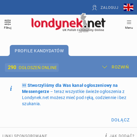
ZALOGUJ
Filtruj
Menu
PROFILE KANDYDATÓW
290
ROZWIŃ
OGŁOSZEŃ ONLINE
🆕
Dodaj ogłoszenie
Stworzyliśmy dla Was kanał ogłoszeniowy na
Moje ogłoszenia
Messengerze
– teraz wszystkie świeże ogłoszenia z
Londynek.net możesz mieć pod ręką, codziennie i bez
Oferta i cennik ogłoszeń
szukania.
NIERUCHOMOŚCI
262
ogłoszenia online
DOŁĄCZ
PRACĘ OFERUJĄ
194
ogłoszenia online
LINKI SPONSOROWANE
JAK DODAĆ?