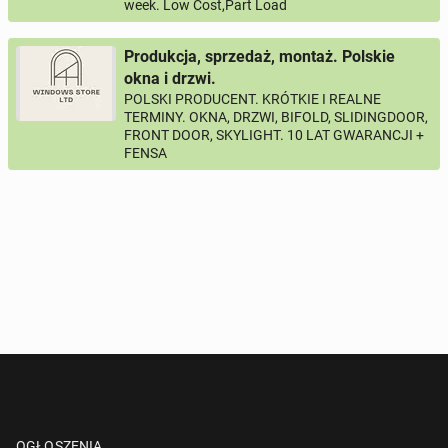
week. Low Cost,Part Load
Twój telefon
Produkcja, sprzedaż, montaż. Polskie
Numer telefon wg wzoru
, np.:
NR KIERUNKOWY KRAJU
NR TELEFONU
lub
+44
7123456789
+48
221234567
okna i drzwi.
POLSKI PRODUCENT. KRÓTKIE I REALNE
TERMINY. OKNA, DRZWI, BIFOLD, SLIDINGDOOR,
Pytanie aktywujące
FRONT DOOR, SKYLIGHT. 10 LAT GWARANCJI +
FENSA
*
- Pola oznaczone gwiazdką są wymagane!
^
- Przynajmniej jedna forma kontaktu jest wymagana!
WYŚLIJ ZAPYTANIE
OGŁOSZENIA