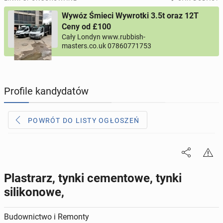
Wywóz Śmieci Wywrotki 3.5t oraz 12T
PROFILE KANDYDATÓW
289
profili online
Ceny od £100
Cały Londyn www.rubbish-
masters.co.uk 07860771753
USŁUGI
164
ogłoszenia online
MOTORYZACJA
10
ogłoszeń online
Profile kandydatów
KUPIĘ & SPRZEDAM
43
ogłoszenia online
POWRÓT DO LISTY OGŁOSZEŃ
TOWARZYSKIE
114
ogłoszeń online
Plastrarz, tynki cementowe, tynki
silikonowe,
Budownictwo i Remonty