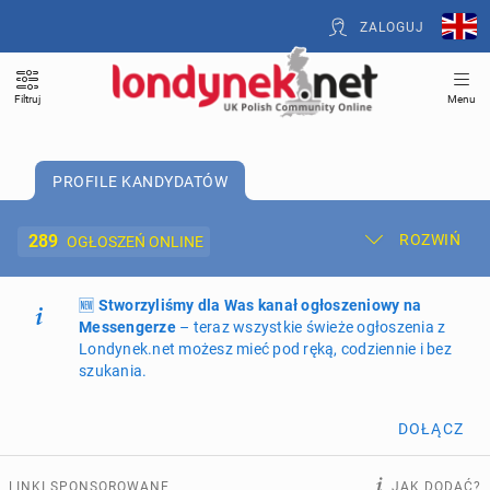
ZALOGUJ
Filtruj
Menu
PROFILE KANDYDATÓW
289
ROZWIŃ
OGŁOSZEŃ ONLINE
🆕
Dodaj ogłoszenie
Stworzyliśmy dla Was kanał ogłoszeniowy na
Moje ogłoszenia
Messengerze
– teraz wszystkie świeże ogłoszenia z
Londynek.net możesz mieć pod ręką, codziennie i bez
Oferta i cennik ogłoszeń
szukania.
NIERUCHOMOŚCI
266
ogłoszeń online
DOŁĄCZ
PRACĘ OFERUJĄ
197
ogłoszeń online
LINKI SPONSOROWANE
JAK DODAĆ?