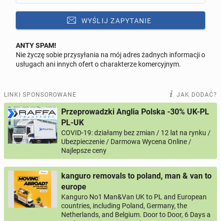
WYŚLIJ ZAPYTANIE
ANTY SPAM!
Nie życzę sobie przysyłania na mój adres żadnych informacji o
Odpowiedz na ofertę tego ogłoszenia
usługach ani innych ofert o charakterze komercyjnym.
Wiadomość
LINKI SPONSOROWANE
JAK DODAĆ?
Przeprowadzki Anglia Polska -30% UK-PL
PL-UK
COVID-19: działamy bez zmian / 12 lat na rynku /
0 / 1000
Ubezpieczenie / Darmowa Wycena Online /
Najlepsze ceny
Imię i nazwisko
kanguro removals to poland, man & van to
europe
Twój email
Kanguro No1 Man&Van UK to PL and European
countries, including Poland, Germany, the
Netherlands, and Belgium. Door to Door, 6 Days a