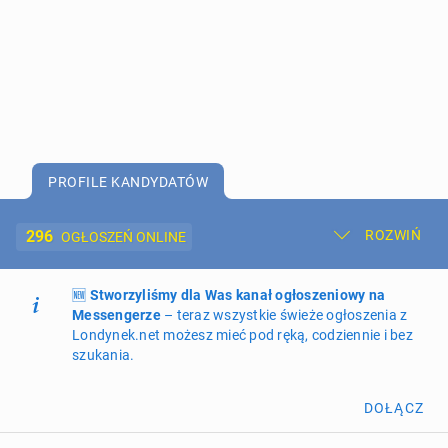
PROFILE KANDYDATÓW
296
ROZWIŃ
OGŁOSZEŃ ONLINE
🆕
Dodaj ogłoszenie
Stworzyliśmy dla Was kanał ogłoszeniowy na
Moje ogłoszenia
Messengerze
– teraz wszystkie świeże ogłoszenia z
Londynek.net możesz mieć pod ręką, codziennie i bez
Oferta i cennik ogłoszeń
szukania.
NIERUCHOMOŚCI
269
ogłoszeń online
DOŁĄCZ