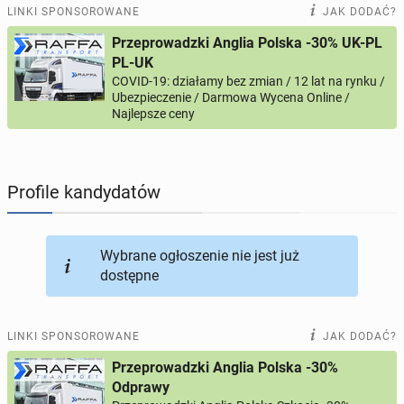
PRACĘ OFERUJĄ
201
ogłoszeń online
LINKI SPONSOROWANE
JAK DODAĆ?
Przeprowadzki Anglia Polska -30% UK-PL
PROFILE KANDYDATÓW
296
profili online
PL-UK
COVID-19: działamy bez zmian / 12 lat na rynku /
Ubezpieczenie / Darmowa Wycena Online /
USŁUGI
167
ogłoszeń online
Najlepsze ceny
MOTORYZACJA
12
ogłoszeń online
Profile kandydatów
KUPIĘ & SPRZEDAM
43
ogłoszenia online
TOWARZYSKIE
115
ogłoszeń online
Wybrane ogłoszenie nie jest już
dostępne
LINKI SPONSOROWANE
JAK DODAĆ?
Przeprowadzki Anglia Polska -30%
Odprawy