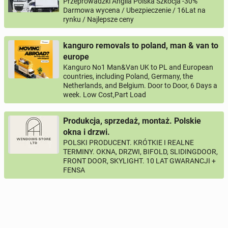
Przeprowadzki Anglia Polska Szkocja -30%
Darmowa wycena / Ubezpieczenie / 16Lat na
rynku / Najlepsze ceny
kanguro removals to poland, man & van to
europe
Kanguro No1 Man&Van UK to PL and European
countries, including Poland, Germany, the
Netherlands, and Belgium. Door to Door, 6 Days a
week. Low Cost,Part Load
Produkcja, sprzedaż, montaż. Polskie
okna i drzwi.
POLSKI PRODUCENT. KRÓTKIE I REALNE
TERMINY. OKNA, DRZWI, BIFOLD, SLIDINGDOOR,
FRONT DOOR, SKYLIGHT. 10 LAT GWARANCJI +
FENSA