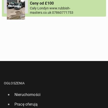
lub
+44
7123456789
+48
221234567
Ceny od £100
Cały Londyn www.rubbish-
masters.co.uk 07860771753
Pytanie aktywujące
*
- Pola oznaczone gwiazdką są wymagane!
^
- Przynajmniej jedna forma kontaktu jest wymagana!
WYŚLIJ ZAPYTANIE
OGŁOSZENIA
Nieruchomości
Pracę oferują