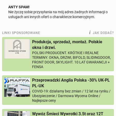
ANTY SPAM!
Nie życzę sobie przysyłania na mój adres żadnych informacji o
Odpowiedz na ofertę tego ogłoszenia
usługach ani innych ofert o charakterze komercyjnym.
Wiadomość
LINKI SPONSOROWANE
JAK DODAĆ?
Produkcja, sprzedaż, montaż. Polskie
okna i drzwi.
POLSKI PRODUCENT. KRÓTKIE I REALNE
0 / 1000
TERMINY. OKNA, DRZWI, BIFOLD, SLIDINGDOOR,
FRONT DOOR, SKYLIGHT. 10 LAT GWARANCJI +
Imię i nazwisko
FENSA
Przeprowadzki Anglia Polska -30% UK-PL
Twój email
PL-UK
COVID-19: działamy bez zmian / 12 lat na rynku /
Ubezpieczenie / Darmowa Wycena Online /
Najlepsze ceny
Twój telefon
Wywóz Śmieci Wywrotki 3.5t oraz 12T
Numer telefon wg wzoru
, np.:
NR KIERUNKOWY KRAJU
NR TELEFONU