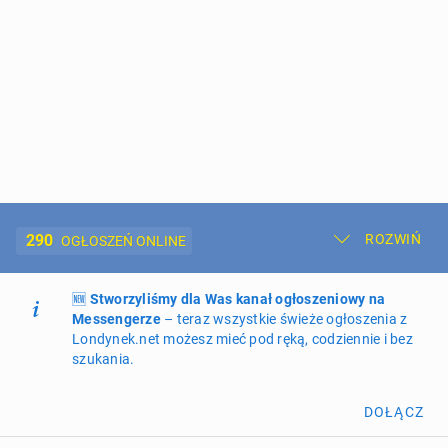
290
ROZWIŃ
OGŁOSZEŃ ONLINE
🆕
Dodaj ogłoszenie
Stworzyliśmy dla Was kanał ogłoszeniowy na
Moje ogłoszenia
Messengerze
– teraz wszystkie świeże ogłoszenia z
Londynek.net możesz mieć pod ręką, codziennie i bez
Oferta i cennik ogłoszeń
szukania.
NIERUCHOMOŚCI
265
ogłoszeń online
DOŁĄCZ