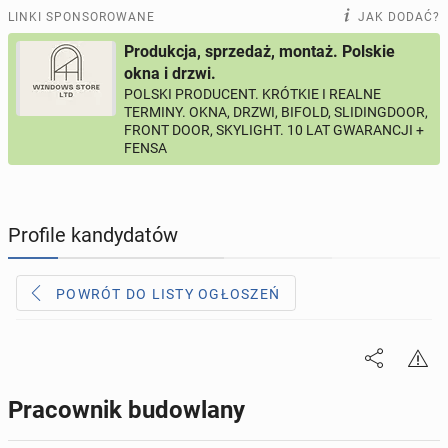
PRACĘ OFERUJĄ
194
ogłoszenia online
LINKI SPONSOROWANE
JAK DODAĆ?
Produkcja, sprzedaż, montaż. Polskie
PROFILE KANDYDATÓW
290
profili online
okna i drzwi.
POLSKI PRODUCENT. KRÓTKIE I REALNE
TERMINY. OKNA, DRZWI, BIFOLD, SLIDINGDOOR,
USŁUGI
160
ogłoszeń online
FRONT DOOR, SKYLIGHT. 10 LAT GWARANCJI +
FENSA
MOTORYZACJA
10
ogłoszeń online
KUPIĘ & SPRZEDAM
45
ogłoszeń online
Profile kandydatów
TOWARZYSKIE
113
ogłoszeń online
POWRÓT DO LISTY OGŁOSZEŃ
Pracownik budowlany