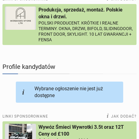
Produkcja, sprzedaż, montaż. Polskie
PROFILE KANDYDATÓW
287
profili online
okna i drzwi.
POLSKI PRODUCENT. KRÓTKIE I REALNE
TERMINY. OKNA, DRZWI, BIFOLD, SLIDINGDOOR,
USŁUGI
160
ogłoszeń online
FRONT DOOR, SKYLIGHT. 10 LAT GWARANCJI +
FENSA
MOTORYZACJA
10
ogłoszeń online
KUPIĘ & SPRZEDAM
45
ogłoszeń online
Profile kandydatów
TOWARZYSKIE
113
ogłoszeń online
Wybrane ogłoszenie nie jest już
dostępne
LINKI SPONSOROWANE
JAK DODAĆ?
Wywóz Śmieci Wywrotki 3.5t oraz 12T
Ceny od £100