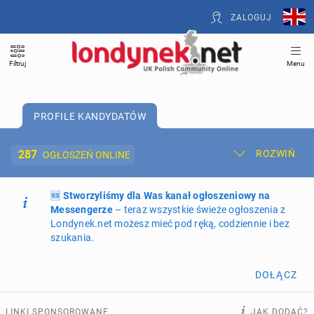
ZALOGUJ
Filtruj
Menu
PROFILE KANDYDATÓW
287
ROZWIŃ
OGŁOSZEŃ ONLINE
🆕
Dodaj ogłoszenie
Stworzyliśmy dla Was kanał ogłoszeniowy na
Moje ogłoszenia
Messengerze
– teraz wszystkie świeże ogłoszenia z
Londynek.net możesz mieć pod ręką, codziennie i bez
Oferta i cennik ogłoszeń
szukania.
NIERUCHOMOŚCI
264
ogłoszenia online
DOŁĄCZ
PRACĘ OFERUJĄ
194
ogłoszenia online
LINKI SPONSOROWANE
JAK DODAĆ?