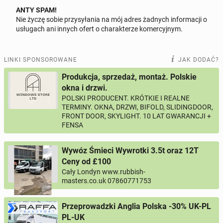
ANTY SPAM!
Nie życzę sobie przysyłania na mój adres żadnych informacji o
Odpowiedz na ofertę tego ogłoszenia
usługach ani innych ofert o charakterze komercyjnym.
Wiadomość
LINKI SPONSOROWANE
JAK DODAĆ?
Produkcja, sprzedaż, montaż. Polskie
okna i drzwi.
POLSKI PRODUCENT. KRÓTKIE I REALNE
0 / 1000
TERMINY. OKNA, DRZWI, BIFOLD, SLIDINGDOOR,
FRONT DOOR, SKYLIGHT. 10 LAT GWARANCJI +
Imię i nazwisko
FENSA
Wywóz Śmieci Wywrotki 3.5t oraz 12T
Twój email
Ceny od £100
Cały Londyn www.rubbish-
masters.co.uk 07860771753
Twój telefon
Przeprowadzki Anglia Polska -30% UK-PL
Numer telefon wg wzoru
, np.:
PL-UK
NR KIERUNKOWY KRAJU
NR TELEFONU