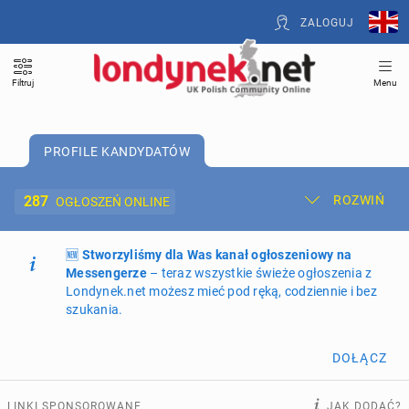
ZALOGUJ
Filtruj
Menu
PROFILE KANDYDATÓW
287
ROZWIŃ
OGŁOSZEŃ ONLINE
🆕
Dodaj ogłoszenie
Stworzyliśmy dla Was kanał ogłoszeniowy na
Moje ogłoszenia
Messengerze
– teraz wszystkie świeże ogłoszenia z
Londynek.net możesz mieć pod ręką, codziennie i bez
Oferta i cennik ogłoszeń
szukania.
NIERUCHOMOŚCI
268
ogłoszeń online
DOŁĄCZ
PRACĘ OFERUJĄ
189
ogłoszeń online
LINKI SPONSOROWANE
JAK DODAĆ?