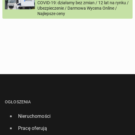
lub
+44
7123456789
+48
221234567
COVID-19: działamy bez zmian / 12 lat na rynku /
Ubezpieczenie / Darmowa Wycena Online /
Najlepsze ceny
Pytanie aktywujące
*
- Pola oznaczone gwiazdką są wymagane!
^
- Przynajmniej jedna forma kontaktu jest wymagana!
WYŚLIJ ZAPYTANIE
OGŁOSZENIA
Nieruchomości
Pracę oferują