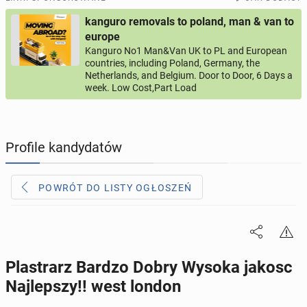
kanguro removals to poland, man & van to
PROFILE KANDYDATÓW
287
profili online
europe
Kanguro No1 Man&Van UK to PL and European
countries, including Poland, Germany, the
USŁUGI
160
ogłoszeń online
Netherlands, and Belgium. Door to Door, 6 Days a
week. Low Cost,Part Load
MOTORYZACJA
10
ogłoszeń online
KUPIĘ & SPRZEDAM
45
ogłoszeń online
Profile kandydatów
TOWARZYSKIE
112
ogłoszeń online
POWRÓT DO LISTY OGŁOSZEŃ
Plastrarz Bardzo Dobry Wysoka jakosc
Najlepszy!! west london