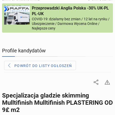
Przeprowadzki Anglia Polska -30% UK-PL
PROFILE KANDYDATÓW
286
profili online
PL-UK
COVID-19: działamy bez zmian / 12 lat na rynku /
Ubezpieczenie / Darmowa Wycena Online /
USŁUGI
164
ogłoszenia online
Najlepsze ceny
MOTORYZACJA
10
ogłoszeń online
Profile kandydatów
KUPIĘ & SPRZEDAM
44
ogłoszenia online
POWRÓT DO LISTY OGŁOSZEŃ
TOWARZYSKIE
115
ogłoszeń online
Specjalizacja gladzie skimming
Mulltifinish Mulltifinish PLASTERING OD
9£ m2