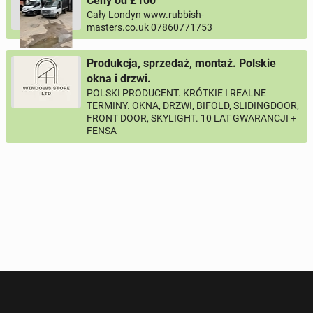
Ceny od £100
Twój email
Cały Londyn www.rubbish-
masters.co.uk 07860771753
Twój telefon
Produkcja, sprzedaż, montaż. Polskie
okna i drzwi.
Numer telefon wg wzoru
, np.:
NR KIERUNKOWY KRAJU
NR TELEFONU
POLSKI PRODUCENT. KRÓTKIE I REALNE
lub
+44
7123456789
+48
221234567
TERMINY. OKNA, DRZWI, BIFOLD, SLIDINGDOOR,
FRONT DOOR, SKYLIGHT. 10 LAT GWARANCJI +
FENSA
Pytanie aktywujące
*
- Pola oznaczone gwiazdką są wymagane!
^
- Przynajmniej jedna forma kontaktu jest wymagana!
WYŚLIJ ZAPYTANIE