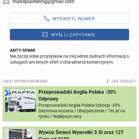
mati4plastering@gmail.com
WYŚWIETL NUMER
WYŚLIJ ZAPYTANIE
ANTY SPAM!
Nie życzę sobie przysyłania na mój adres żadnych informacji o
Odpowiedz na ofertę tego ogłoszenia
usługach ani innych ofert o charakterze komercyjnym.
Wiadomość
LINKI SPONSOROWANE
JAK DODAĆ?
Przeprowadzki Anglia Polska -30%
Odprawy
Przeprowadzki Anglia Polska Szkocja -30%
0 / 1000
Darmowa wycena / Ubezpieczenie / 16Lat na
rynku / Najlepsze ceny
Imię i nazwisko
Wywóz Śmieci Wywrotki 3.5t oraz 12T