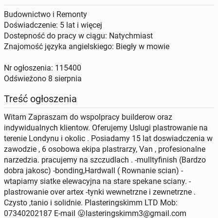
Budownictwo i Remonty
Doświadczenie: 5 lat i więcej
Dostepność do pracy w ciągu: Natychmiast
Znajomość języka angielskiego: Biegły w mowie
Nr ogłoszenia: 115400
Odświeżono
8 sierpnia
Treść ogłoszenia
Witam Zapraszam do wspolpracy builderow oraz
indywidualnych klientow. Oferujemy Uslugi plastrowanie na
terenie Londynu i okolic . Posiadamy 15 lat doswiadczenia w
zawodzie , 6 osobowa ekipa plastrarzy, Van , profesionalne
narzedzia. pracujemy na szczudlach . -mulltyfinish (Bardzo
dobra jakosc) -bonding,Hardwall ( Rownanie scian) -
wtapiamy siatke elewacyjna na stare spekane sciany. -
plastrowanie over artex -tynki wewnetrzne i zewnetrzne .
Czysto ,tanio i solidnie. Plasteringskimm LTD Mob:
07340202187 E-mail 😛lasteringskimm3@gmail.com