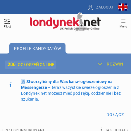
ZALOGUJ
Filtruj
Menu
PROFILE KANDYDATÓW
286
ROZWIŃ
OGŁOSZEŃ ONLINE
🆕
Dodaj ogłoszenie
Stworzyliśmy dla Was kanał ogłoszeniowy na
Moje ogłoszenia
Messengerze
– teraz wszystkie świeże ogłoszenia z
Londynek.net możesz mieć pod ręką, codziennie i bez
Oferta i cennik ogłoszeń
szukania.
NIERUCHOMOŚCI
266
ogłoszeń online
DOŁĄCZ
PRACĘ OFERUJĄ
197
ogłoszeń online
LINKI SPONSOROWANE
JAK DODAĆ?