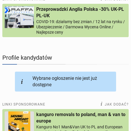
Przeprowadzki Anglia Polska -30% UK-PL
PROFILE KANDYDATÓW
289
profili online
PL-UK
COVID-19: działamy bez zmian / 12 lat na rynku /
Ubezpieczenie / Darmowa Wycena Online /
USŁUGI
165
ogłoszeń online
Najlepsze ceny
MOTORYZACJA
10
ogłoszeń online
Profile kandydatów
KUPIĘ & SPRZEDAM
45
ogłoszeń online
TOWARZYSKIE
113
ogłoszeń online
Wybrane ogłoszenie nie jest już
dostępne
LINKI SPONSOROWANE
JAK DODAĆ?
kanguro removals to poland, man & van to
europe
Kanguro No1 Man&Van UK to PL and European