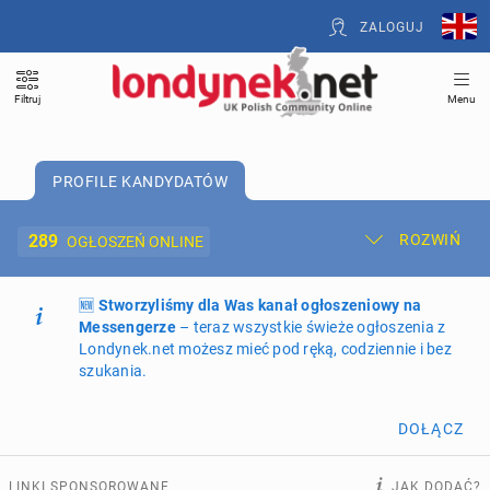
ZALOGUJ
Filtruj
Menu
PROFILE KANDYDATÓW
289
ROZWIŃ
OGŁOSZEŃ ONLINE
🆕
Dodaj ogłoszenie
Stworzyliśmy dla Was kanał ogłoszeniowy na
Moje ogłoszenia
Messengerze
– teraz wszystkie świeże ogłoszenia z
Londynek.net możesz mieć pod ręką, codziennie i bez
Oferta i cennik ogłoszeń
szukania.
NIERUCHOMOŚCI
266
ogłoszeń online
DOŁĄCZ
PRACĘ OFERUJĄ
196
ogłoszeń online
LINKI SPONSOROWANE
JAK DODAĆ?