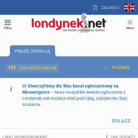
ZALOGUJ
Filtruj
Menu
PRACĘ OFERUJĄ
197
ROZWIŃ
OGŁOSZEŃ ONLINE
🆕
Dodaj ogłoszenie
Stworzyliśmy dla Was kanał ogłoszeniowy na
Moje ogłoszenia
Messengerze
– teraz wszystkie świeże ogłoszenia z
Londynek.net możesz mieć pod ręką, codziennie i bez
Oferta i cennik ogłoszeń
szukania.
NIERUCHOMOŚCI
265
ogłoszeń online
DOŁĄCZ
PRACĘ OFERUJĄ
197
ogłoszeń online
LINKI SPONSOROWANE
JAK DODAĆ?