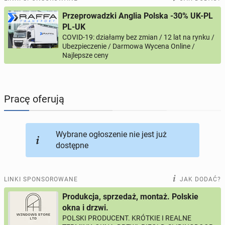
Przeprowadzki Anglia Polska -30% UK-PL
PROFILE KANDYDATÓW
287
profili online
PL-UK
COVID-19: działamy bez zmian / 12 lat na rynku /
Ubezpieczenie / Darmowa Wycena Online /
USŁUGI
164
ogłoszenia online
Najlepsze ceny
MOTORYZACJA
10
ogłoszeń online
Pracę oferują
KUPIĘ & SPRZEDAM
43
ogłoszenia online
TOWARZYSKIE
114
ogłoszeń online
Wybrane ogłoszenie nie jest już
dostępne
LINKI SPONSOROWANE
JAK DODAĆ?
Produkcja, sprzedaż, montaż. Polskie
okna i drzwi.
POLSKI PRODUCENT. KRÓTKIE I REALNE