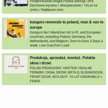
Przeprowadzki Anglia Polska Szkocja -30%
Darmowa wycena / Ubezpieczenie / 16Lat na
rynku / Najlepsze ceny
kanguro removals to poland, man & van to
europe
Kanguro No1 Man&Van UK to PL and European
countries, including Poland, Germany, the
Netherlands, and Belgium. Door to Door, 6 Days a
week. Low Cost,Part Load
Produkcja, sprzedaż, montaż. Polskie
okna i drzwi.
POLSKI PRODUCENT. KRÓTKIE I REALNE
TERMINY. OKNA, DRZWI, BIFOLD, SLIDINGDOOR,
FRONT DOOR, SKYLIGHT. 10 LAT GWARANCJI +
FENSA