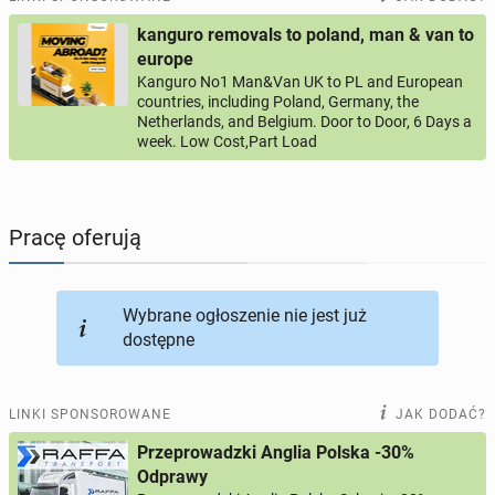
kanguro removals to poland, man & van to
PROFILE KANDYDATÓW
290
profili online
europe
Kanguro No1 Man&Van UK to PL and European
countries, including Poland, Germany, the
USŁUGI
165
ogłoszeń online
Netherlands, and Belgium. Door to Door, 6 Days a
week. Low Cost,Part Load
MOTORYZACJA
12
ogłoszeń online
KUPIĘ & SPRZEDAM
43
ogłoszenia online
Pracę oferują
TOWARZYSKIE
114
ogłoszeń online
Wybrane ogłoszenie nie jest już
dostępne
LINKI SPONSOROWANE
JAK DODAĆ?
Przeprowadzki Anglia Polska -30%
Odprawy