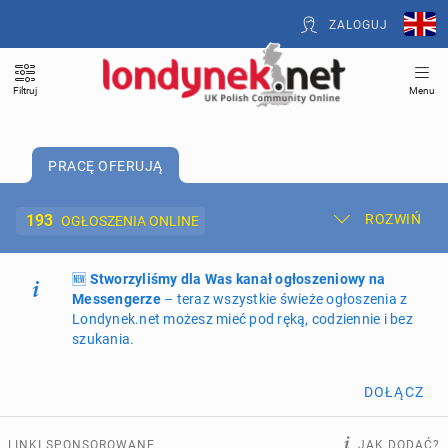
ZALOGUJ
Filtruj
Menu
PRACĘ OFERUJĄ
193
ROZWIŃ
OGŁOSZENIA ONLINE
🆕
Dodaj ogłoszenie
Stworzyliśmy dla Was kanał ogłoszeniowy na
Moje ogłoszenia
Messengerze
– teraz wszystkie świeże ogłoszenia z
Londynek.net możesz mieć pod ręką, codziennie i bez
Oferta i cennik ogłoszeń
szukania.
NIERUCHOMOŚCI
260
ogłoszeń online
DOŁĄCZ
PRACĘ OFERUJĄ
193
ogłoszenia online
LINKI SPONSOROWANE
JAK DODAĆ?