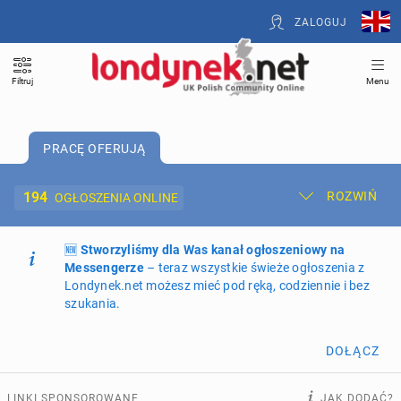
ZALOGUJ
Filtruj
Menu
PRACĘ OFERUJĄ
194
ROZWIŃ
OGŁOSZENIA ONLINE
🆕
Dodaj ogłoszenie
Stworzyliśmy dla Was kanał ogłoszeniowy na
Moje ogłoszenia
Messengerze
– teraz wszystkie świeże ogłoszenia z
Londynek.net możesz mieć pod ręką, codziennie i bez
Oferta i cennik ogłoszeń
szukania.
NIERUCHOMOŚCI
268
ogłoszeń online
DOŁĄCZ
PRACĘ OFERUJĄ
194
ogłoszenia online
LINKI SPONSOROWANE
JAK DODAĆ?