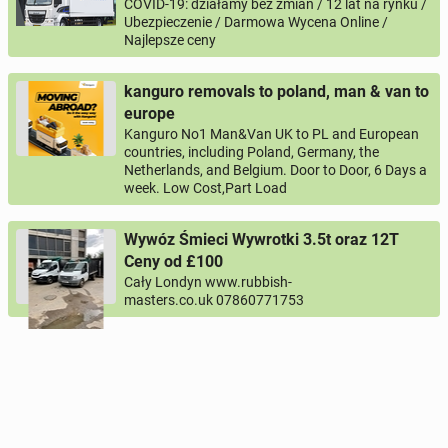
COVID-19: działamy bez zmian / 12 lat na rynku /
Ubezpieczenie / Darmowa Wycena Online /
Najlepsze ceny
kanguro removals to poland, man & van to
europe
Kanguro No1 Man&Van UK to PL and European
countries, including Poland, Germany, the
Netherlands, and Belgium. Door to Door, 6 Days a
week. Low Cost,Part Load
Wywóz Śmieci Wywrotki 3.5t oraz 12T
Ceny od £100
Cały Londyn www.rubbish-
masters.co.uk 07860771753