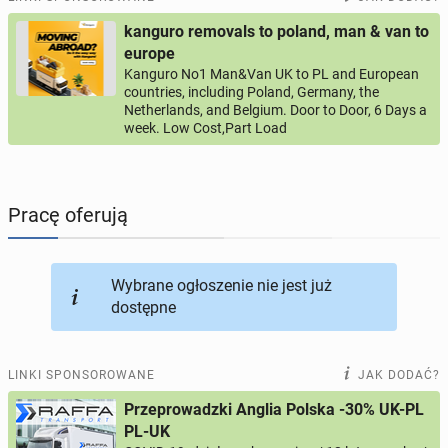
kanguro removals to poland, man & van to
PROFILE KANDYDATÓW
291
profili online
europe
Kanguro No1 Man&Van UK to PL and European
countries, including Poland, Germany, the
USŁUGI
163
ogłoszenia online
Netherlands, and Belgium. Door to Door, 6 Days a
week. Low Cost,Part Load
MOTORYZACJA
10
ogłoszeń online
KUPIĘ & SPRZEDAM
45
ogłoszeń online
Pracę oferują
TOWARZYSKIE
113
ogłoszeń online
Wybrane ogłoszenie nie jest już
dostępne
LINKI SPONSOROWANE
JAK DODAĆ?
Przeprowadzki Anglia Polska -30% UK-PL
PL-UK