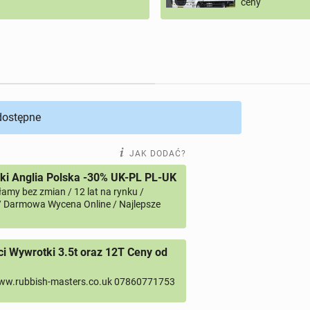
ceny
 dostępne
JAK DODAĆ?
i Anglia Polska -30% UK-PL PL-UK
amy bez zmian / 12 lat na rynku /
/ Darmowa Wycena Online / Najlepsze
 Wywrotki 3.5t oraz 12T Ceny od
ww.rubbish-masters.co.uk 07860771753