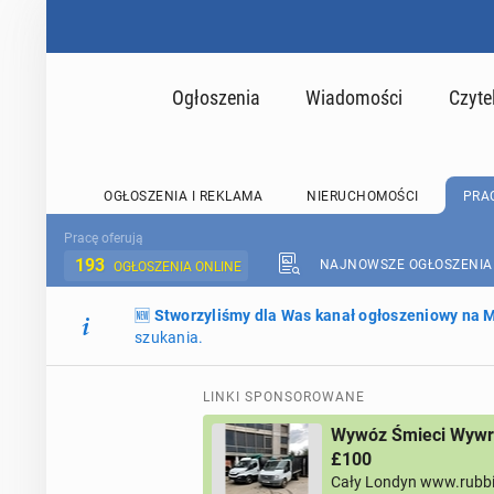
Ogłoszenia
Wiadomości
Czyte
OGŁOSZENIA I REKLAMA
NIERUCHOMOŚCI
PRA
Pracę oferują
193
NAJNOWSZE OGŁOSZENIA
OGŁOSZENIA ONLINE
🆕
Stworzyliśmy dla Was kanał ogłoszeniowy na
szukania.
LINKI SPONSOROWANE
Wywóz Śmieci Wywro
£100
Cały Londyn www.rubb