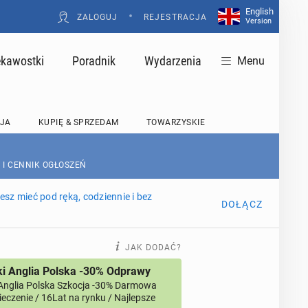
English
•
ZALOGUJ
REJESTRACJA
Version
ekawostki
Poradnik
Wydarzenia
Menu
JA
KUPIĘ & SPRZEDAM
TOWARZYSKIE
 I CENNIK OGŁOSZEŃ
sz mieć pod ręką, codziennie i bez
DOŁĄCZ
JAK DODAĆ?
i Anglia Polska -30% Odprawy
Anglia Polska Szkocja -30% Darmowa
eczenie / 16Lat na rynku / Najlepsze