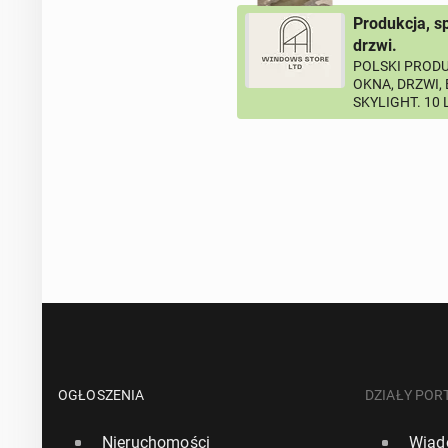
Produkcja, s
drzwi.
POLSKI PRODU
OKNA, DRZWI,
SKYLIGHT. 10
OGŁOSZENIA
DZIAŁY POR
Nieruchomości
Wiad