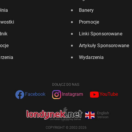
lnia
Banery
awostki
Promocje
dnik
Linki Sponsorowane
ocje
Artykuły Sponsorowane
rzenia
Wydarzenia
DOŁĄCZ DO NAS:
Facebook
Instagram
YouTube
English
Version
COPYRIGHT © 2002-2026