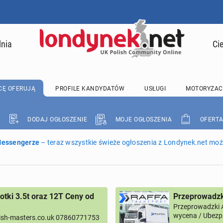
lnia
Ci
CĘ OFERUJĄ
PROFILE KANDYDATÓW
USŁUGI
MOTORYZAC
DODAJ OGŁOSZENIE
MOJE OGŁOSZENIA
OFERTA
 Messengerze
– teraz wszystkie świeże ogłoszenia z Londynek.net może
tki 3.5t oraz 12T Ceny od
Przeprowadzk
Przeprowadzki 
wycena / Ubezpi
ish-masters.co.uk 07860771753