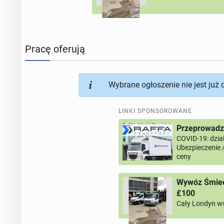
Pracę oferują
Wybrane ogłoszenie nie jest już
LINKI SPONSOROWANE
Przeprowadzk
COVID-19: dział
Ubezpieczenie 
ceny
Wywóz Śmieci
£100
Cały Londyn w