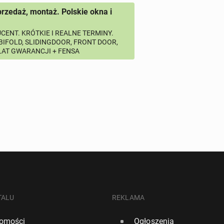
przedaż, montaż. Polskie okna i
CENT. KRÓTKIE I REALNE TERMINY.
 BIFOLD, SLIDINGDOOR, FRONT DOOR,
 LAT GWARANCJI + FENSA
TALU
REKLAMA
omości
Ogłoszenia