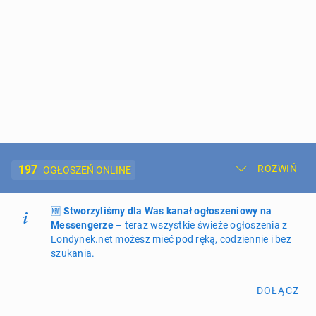
197
ROZWIŃ
OGŁOSZEŃ ONLINE
🆕
Dodaj ogłoszenie
Stworzyliśmy dla Was kanał ogłoszeniowy na
Moje ogłoszenia
Messengerze
– teraz wszystkie świeże ogłoszenia z
Londynek.net możesz mieć pod ręką, codziennie i bez
Oferta i cennik ogłoszeń
szukania.
NIERUCHOMOŚCI
266
ogłoszeń online
DOŁĄCZ