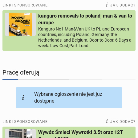
PRACĘ OFERUJĄ
197
ogłoszeń online
LINKI SPONSOROWANE
JAK DODAĆ?
kanguro removals to poland, man & van to
PROFILE KANDYDATÓW
289
profili online
europe
Kanguro No1 Man&Van UK to PL and European
countries, including Poland, Germany, the
USŁUGI
164
ogłoszenia online
Netherlands, and Belgium. Door to Door, 6 Days a
week. Low Cost,Part Load
MOTORYZACJA
10
ogłoszeń online
KUPIĘ & SPRZEDAM
43
ogłoszenia online
Pracę oferują
TOWARZYSKIE
114
ogłoszeń online
Wybrane ogłoszenie nie jest już
dostępne
LINKI SPONSOROWANE
JAK DODAĆ?
Wywóz Śmieci Wywrotki 3.5t oraz 12T