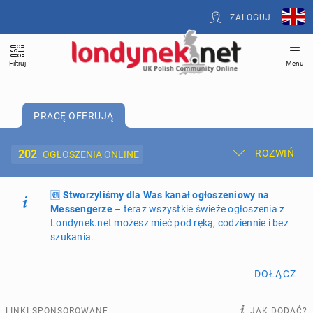
ZALOGUJ
Filtruj
Menu
PRACĘ OFERUJĄ
202
ROZWIŃ
OGŁOSZENIA ONLINE
🆕
Dodaj ogłoszenie
Stworzyliśmy dla Was kanał ogłoszeniowy na
Moje ogłoszenia
Messengerze
– teraz wszystkie świeże ogłoszenia z
Londynek.net możesz mieć pod ręką, codziennie i bez
Oferta i cennik ogłoszeń
szukania.
NIERUCHOMOŚCI
272
ogłoszenia online
DOŁĄCZ
PRACĘ OFERUJĄ
202
ogłoszenia online
LINKI SPONSOROWANE
JAK DODAĆ?