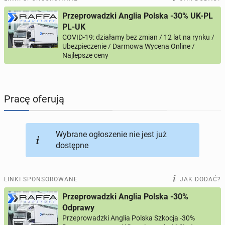
Przeprowadzki Anglia Polska -30% UK-PL
PROFILE KANDYDATÓW
305
profili online
PL-UK
COVID-19: działamy bez zmian / 12 lat na rynku /
Ubezpieczenie / Darmowa Wycena Online /
USŁUGI
166
ogłoszeń online
Najlepsze ceny
MOTORYZACJA
12
ogłoszeń online
Pracę oferują
KUPIĘ & SPRZEDAM
44
ogłoszenia online
TOWARZYSKIE
117
ogłoszeń online
Wybrane ogłoszenie nie jest już
dostępne
LINKI SPONSOROWANE
JAK DODAĆ?
Przeprowadzki Anglia Polska -30%
Odprawy
Przeprowadzki Anglia Polska Szkocja -30%