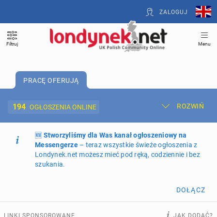
ZALOGUJ
Filtruj
Menu
PRACĘ OFERUJĄ
194
ROZWIŃ
OGŁOSZENIA ONLINE
🆕
Dodaj ogłoszenie
Stworzyliśmy dla Was kanał ogłoszeniowy na
Moje ogłoszenia
Messengerze
– teraz wszystkie świeże ogłoszenia z
Londynek.net możesz mieć pod ręką, codziennie i bez
Oferta i cennik ogłoszeń
szukania.
NIERUCHOMOŚCI
267
ogłoszeń online
DOŁĄCZ
PRACĘ OFERUJĄ
194
ogłoszenia online
LINKI SPONSOROWANE
JAK DODAĆ?