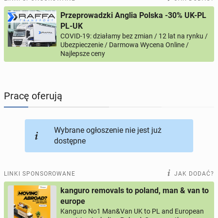
Przeprowadzki Anglia Polska -30% UK-PL
PROFILE KANDYDATÓW
291
profili online
PL-UK
COVID-19: działamy bez zmian / 12 lat na rynku /
Ubezpieczenie / Darmowa Wycena Online /
USŁUGI
163
ogłoszenia online
Najlepsze ceny
MOTORYZACJA
10
ogłoszeń online
Pracę oferują
KUPIĘ & SPRZEDAM
45
ogłoszeń online
TOWARZYSKIE
113
ogłoszeń online
Wybrane ogłoszenie nie jest już
dostępne
LINKI SPONSOROWANE
JAK DODAĆ?
kanguro removals to poland, man & van to
europe
Kanguro No1 Man&Van UK to PL and European