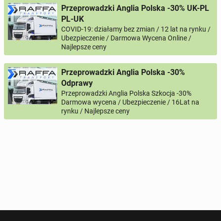
Imię i nazwisko
Przeprowadzki Anglia Polska -30% UK-PL
PL-UK
COVID-19: działamy bez zmian / 12 lat na rynku /
Twój email
Ubezpieczenie / Darmowa Wycena Online /
Najlepsze ceny
Twój telefon
Przeprowadzki Anglia Polska -30%
Odprawy
Numer telefon wg wzoru
, np.:
NR KIERUNKOWY KRAJU
NR TELEFONU
Przeprowadzki Anglia Polska Szkocja -30%
lub
+44
7123456789
+48
221234567
Darmowa wycena / Ubezpieczenie / 16Lat na
rynku / Najlepsze ceny
Pytanie aktywujące
*
- Pola oznaczone gwiazdką są wymagane!
^
- Przynajmniej jedna forma kontaktu jest wymagana!
WYŚLIJ ZAPYTANIE