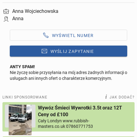
Anna Wojciechowska
Anna
WYŚWIETL NUMER
WYŚLIJ ZAPYTANIE
ANTY SPAM!
Nie życzę sobie przysyłania na mój adres żadnych informacji o
Odpowiedz na ofertę tego ogłoszenia
usługach ani innych ofert o charakterze komercyjnym.
Wiadomość
LINKI SPONSOROWANE
JAK DODAĆ?
Wywóz Śmieci Wywrotki 3.5t oraz 12T
Ceny od £100
Cały Londyn www.rubbish-
0 / 1000
masters.co.uk 07860771753