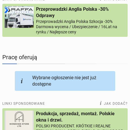
Przeprowadzki Anglia Polska -30%
PROFILE KANDYDATÓW
295
profili online
Odprawy
Przeprowadzki Anglia Polska Szkocja -30%
Darmowa wycena / Ubezpieczenie / 16Lat na
USŁUGI
164
ogłoszenia online
rynku / Najlepsze ceny
MOTORYZACJA
12
ogłoszeń online
Pracę oferują
KUPIĘ & SPRZEDAM
43
ogłoszenia online
TOWARZYSKIE
115
ogłoszeń online
Wybrane ogłoszenie nie jest już
dostępne
LINKI SPONSOROWANE
JAK DODAĆ?
Produkcja, sprzedaż, montaż. Polskie
okna i drzwi.
POLSKI PRODUCENT. KRÓTKIE I REALNE