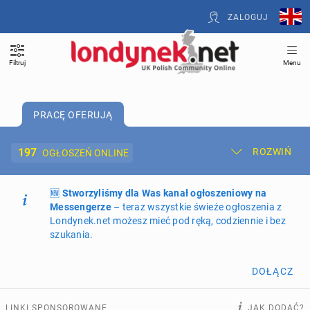
ZALOGUJ
Filtruj
Menu
PRACĘ OFERUJĄ
197
ROZWIŃ
OGŁOSZEŃ ONLINE
🆕
Dodaj ogłoszenie
Stworzyliśmy dla Was kanał ogłoszeniowy na
Moje ogłoszenia
Messengerze
– teraz wszystkie świeże ogłoszenia z
Londynek.net możesz mieć pod ręką, codziennie i bez
Oferta i cennik ogłoszeń
szukania.
NIERUCHOMOŚCI
269
ogłoszeń online
DOŁĄCZ
PRACĘ OFERUJĄ
197
ogłoszeń online
LINKI SPONSOROWANE
JAK DODAĆ?