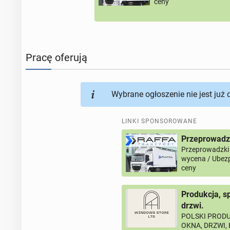
ceny
Pracę oferują
Wybrane ogłoszenie nie jest już
LINKI SPONSOROWANE
Przeprowadz
Przeprowadzki
wycena / Ubezp
ceny
Produkcja, s
drzwi.
POLSKI PRODU
OKNA, DRZWI,