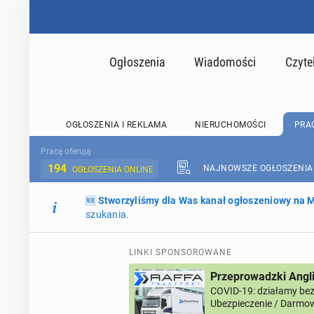
Ogłoszenia
Wiadomości
Czyte
OGŁOSZENIA I REKLAMA
NIERUCHOMOŚCI
PRA
Pracę oferują
194
NAJNOWSZE OGŁOSZENIA
OGŁOSZENIA ONLINE
🆕
Stworzyliśmy dla Was kanał ogłoszeniowy na
szukania.
LINKI SPONSOROWANE
Przeprowadzki Angl
COVID-19: działamy bez 
Ubezpieczenie / Darmow