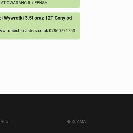
 LAT GWARANCJI + FENSA
 Wywrotki 3.5t oraz 12T Ceny od
ww.rubbish-masters.co.uk 07860771753
TALU
REKLAMA