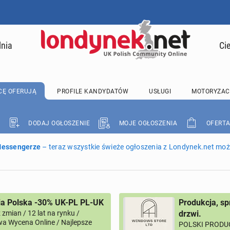
lnia
Ci
CĘ OFERUJĄ
PROFILE KANDYDATÓW
USŁUGI
MOTORYZAC
DODAJ OGŁOSZENIE
MOJE OGŁOSZENIA
OFERTA
 Messengerze
– teraz wszystkie świeże ogłoszenia z Londynek.net może
ia Polska -30% UK-PL PL-UK
Produkcja, sp
zmian / 12 lat na rynku /
drzwi.
a Wycena Online / Najlepsze
POLSKI PRODUC