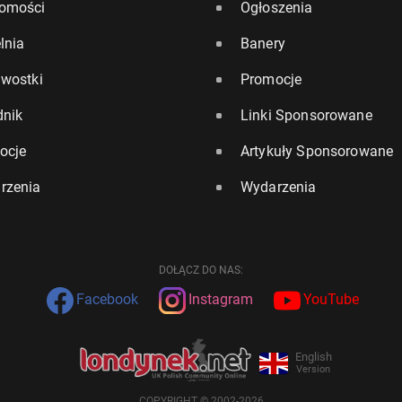
omości
Ogłoszenia
lnia
Banery
awostki
Promocje
dnik
Linki Sponsorowane
ocje
Artykuły Sponsorowane
rzenia
Wydarzenia
DOŁĄCZ DO NAS:
Facebook
Instagram
YouTube
English
Version
COPYRIGHT © 2002-2026