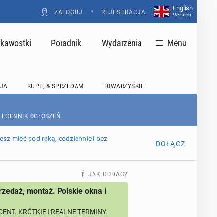
English
•
ZALOGUJ
REJESTRACJA
Version
ekawostki
Poradnik
Wydarzenia
Menu
JA
KUPIĘ & SPRZEDAM
TOWARZYSKIE
 I CENNIK OGŁOSZEŃ
sz mieć pod ręką, codziennie i bez
DOŁĄCZ
JAK DODAĆ?
rzedaż, montaż. Polskie okna i
ENT. KRÓTKIE I REALNE TERMINY.