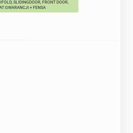
BIFOLD, SLIDINGDOOR, FRONT DOOR,
LAT GWARANCJI + FENSA