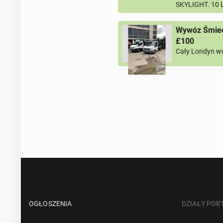
SKYLIGHT. 10
Wywóz Śmieci
£100
Cały Londyn w
OGŁOSZENIA
DZIAŁY POR