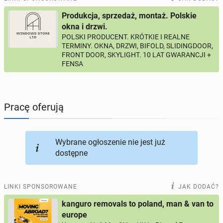
Produkcja, sprzedaż, montaż. Polskie
PROFILE KANDYDATÓW
289
profili online
okna i drzwi.
POLSKI PRODUCENT. KRÓTKIE I REALNE
TERMINY. OKNA, DRZWI, BIFOLD, SLIDINGDOOR,
USŁUGI
165
ogłoszeń online
FRONT DOOR, SKYLIGHT. 10 LAT GWARANCJI +
FENSA
MOTORYZACJA
10
ogłoszeń online
KUPIĘ & SPRZEDAM
43
ogłoszenia online
Pracę oferują
TOWARZYSKIE
114
ogłoszeń online
Wybrane ogłoszenie nie jest już
dostępne
LINKI SPONSOROWANE
JAK DODAĆ?
kanguro removals to poland, man & van to
europe