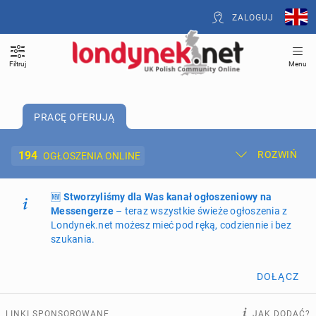
ZALOGUJ
Filtruj
Menu
PRACĘ OFERUJĄ
194
ROZWIŃ
OGŁOSZENIA ONLINE
🆕
Dodaj ogłoszenie
Stworzyliśmy dla Was kanał ogłoszeniowy na
Moje ogłoszenia
Messengerze
– teraz wszystkie świeże ogłoszenia z
Londynek.net możesz mieć pod ręką, codziennie i bez
Oferta i cennik ogłoszeń
szukania.
NIERUCHOMOŚCI
264
ogłoszenia online
DOŁĄCZ
PRACĘ OFERUJĄ
194
ogłoszenia online
LINKI SPONSOROWANE
JAK DODAĆ?