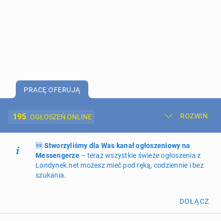
PRACĘ OFERUJĄ
195
ROZWIŃ
OGŁOSZEŃ ONLINE
🆕
Dodaj ogłoszenie
Stworzyliśmy dla Was kanał ogłoszeniowy na
Moje ogłoszenia
Messengerze
– teraz wszystkie świeże ogłoszenia z
Londynek.net możesz mieć pod ręką, codziennie i bez
Oferta i cennik ogłoszeń
szukania.
NIERUCHOMOŚCI
264
ogłoszenia online
DOŁĄCZ