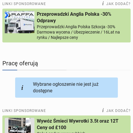
PRACĘ OFERUJĄ
195
ogłoszeń online
LINKI SPONSOROWANE
JAK DODAĆ?
Przeprowadzki Anglia Polska -30%
PROFILE KANDYDATÓW
294
profile online
Odprawy
Przeprowadzki Anglia Polska Szkocja -30%
Darmowa wycena / Ubezpieczenie / 16Lat na
USŁUGI
165
ogłoszeń online
rynku / Najlepsze ceny
MOTORYZACJA
12
ogłoszeń online
Pracę oferują
KUPIĘ & SPRZEDAM
43
ogłoszenia online
TOWARZYSKIE
115
ogłoszeń online
Wybrane ogłoszenie nie jest już
dostępne
LINKI SPONSOROWANE
JAK DODAĆ?
Wywóz Śmieci Wywrotki 3.5t oraz 12T
Ceny od £100