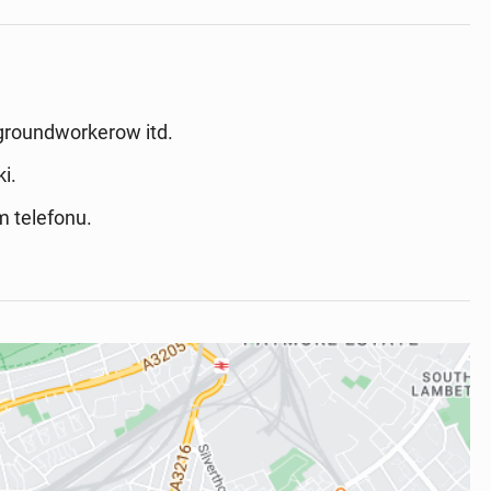
roundworkerow itd.
i.
m telefonu.