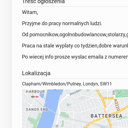
Treść ogłoszenia
Witam,
Przyjme do pracy normalnych ludzi.
Od pomocnikow,ogolnobudowlancow,stolarzy,g
Praca na stale wyplaty co tydzien,dobre warunk
Po wiecej info prosze wyslac emaila z numere
Lokalizacja
Clapham/Wimbledon/Putney, Londyn, SW11