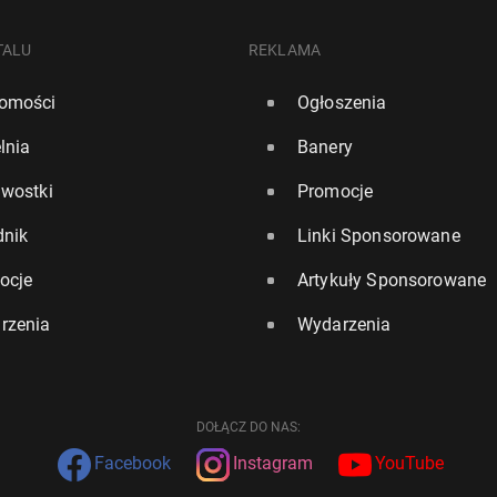
TALU
REKLAMA
omości
Ogłoszenia
lnia
Banery
awostki
Promocje
dnik
Linki Sponsorowane
ocje
Artykuły Sponsorowane
rzenia
Wydarzenia
DOŁĄCZ DO NAS:
Facebook
Instagram
YouTube