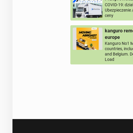
COVID-19: dział
Ubezpieczenie 
ceny
kanguro remo
europe
Kanguro No1 M
countries, incl
and Belgium. D
Load