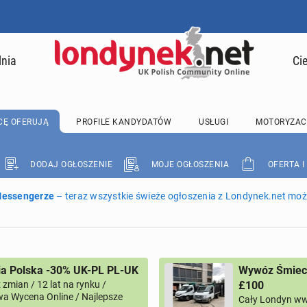
lnia
Ci
CĘ OFERUJĄ
PROFILE KANDYDATÓW
USŁUGI
MOTORYZAC
DODAJ OGŁOSZENIE
MOJE OGŁOSZENIA
OFERTA I
 Messengerze
– teraz wszystkie świeże ogłoszenia z Londynek.net może
ia Polska -30% UK-PL PL-UK
Wywóz Śmieci
zmian / 12 lat na rynku /
£100
a Wycena Online / Najlepsze
Cały Londyn ww