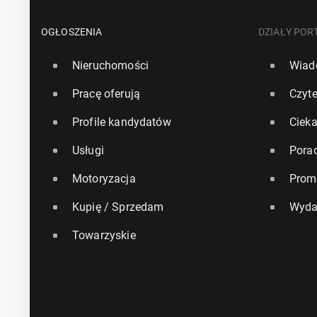
OGŁOSZENIA
DZIAŁY POR
Nieruchomości
Wiad
Pracę oferują
Czyte
Profile kandydatów
Ciek
Usługi
Pora
Motoryzacja
Prom
Kupię / Sprzedam
Wyda
Towarzyskie