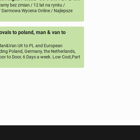
amy bez zmian / 12 lat na rynku /
/ Darmowa Wycena Online / Najlepsze
vals to poland, man & van to
an&Van UK to PL and European
uding Poland, Germany, the Netherlands,
oor to Door, 6 Days a week. Low Cost,Part