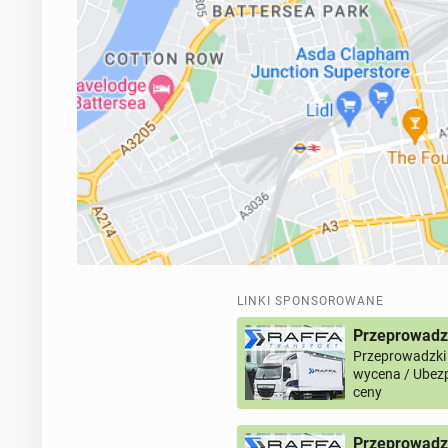
LINKI SPONSOROWANE
Przeprowadz
Przeprowadzki
wycena / Ubezp
ceny
Przeprowadzk