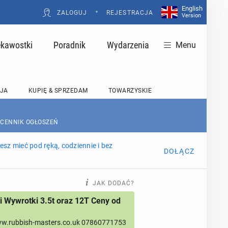
English
•
ZALOGUJ
REJESTRACJA
Version
ekawostki
Poradnik
Wydarzenia
Menu
JA
KUPIĘ & SPRZEDAM
TOWARZYSKIE
 CENNIK OGŁOSZEŃ
sz mieć pod ręką, codziennie i bez
DOŁĄCZ
JAK DODAĆ?
 Wywrotki 3.5t oraz 12T Ceny od
w.rubbish-masters.co.uk 07860771753