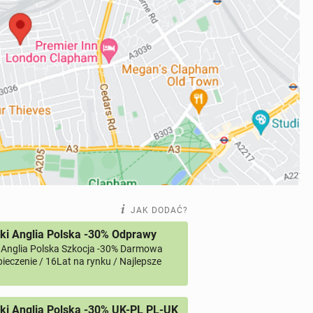
JAK DODAĆ?
ki Anglia Polska -30% Odprawy
 Anglia Polska Szkocja -30% Darmowa
ieczenie / 16Lat na rynku / Najlepsze
i Anglia Polska -30% UK-PL PL-UK