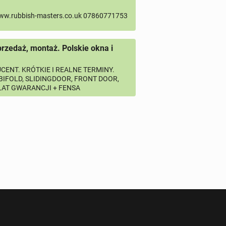
ww.rubbish-masters.co.uk 07860771753
przedaż, montaż. Polskie okna i
CENT. KRÓTKIE I REALNE TERMINY.
 BIFOLD, SLIDINGDOOR, FRONT DOOR,
 LAT GWARANCJI + FENSA