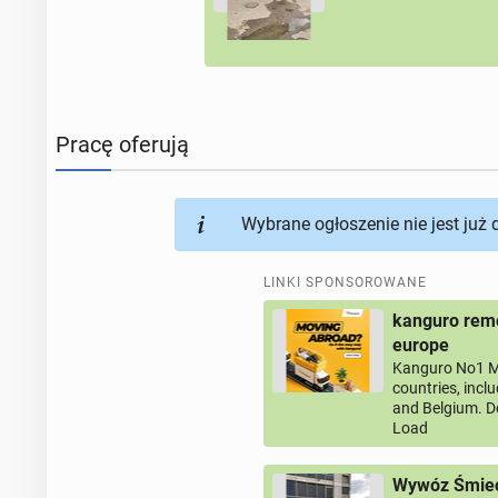
Pracę oferują
Wybrane ogłoszenie nie jest już
LINKI SPONSOROWANE
kanguro remo
europe
Kanguro No1 M
countries, incl
and Belgium. D
Load
Wywóz Śmieci