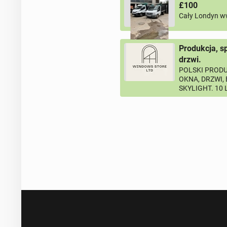
£100
Cały Londyn w
Produkcja, s
drzwi.
POLSKI PRODU
OKNA, DRZWI,
SKYLIGHT. 10