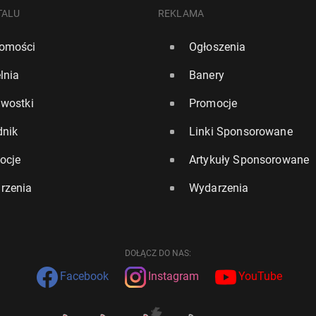
TALU
REKLAMA
omości
Ogłoszenia
lnia
Banery
awostki
Promocje
dnik
Linki Sponsorowane
ocje
Artykuły Sponsorowane
rzenia
Wydarzenia
DOŁĄCZ DO NAS:
Facebook
Instagram
YouTube