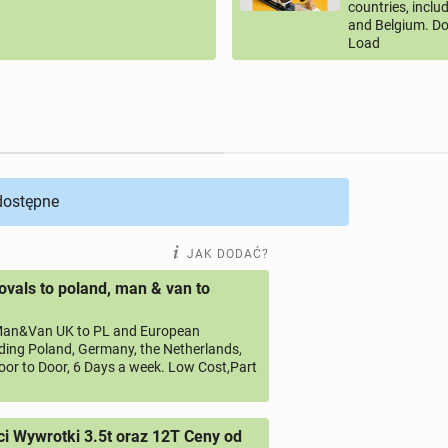
countries, inclu
and Belgium. Do
Load
 dostępne
JAK DODAĆ?
vals to poland, man & van to
an&Van UK to PL and European
uding Poland, Germany, the Netherlands,
oor to Door, 6 Days a week. Low Cost,Part
 Wywrotki 3.5t oraz 12T Ceny od