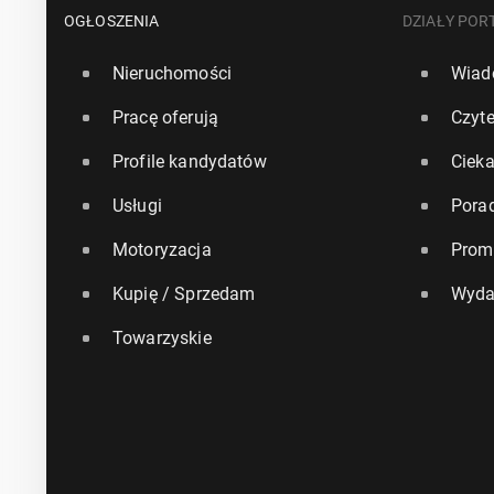
OGŁOSZENIA
DZIAŁY POR
Nieruchomości
Wiad
Pracę oferują
Czyte
Profile kandydatów
Ciek
Usługi
Pora
Motoryzacja
Prom
Kupię / Sprzedam
Wyda
Towarzyskie