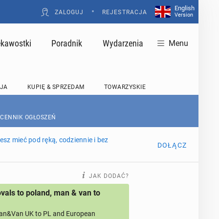
English
•
ZALOGUJ
REJESTRACJA
Version
ekawostki
Poradnik
Wydarzenia
Menu
JA
KUPIĘ & SPRZEDAM
TOWARZYSKIE
 CENNIK OGŁOSZEŃ
sz mieć pod ręką, codziennie i bez
DOŁĄCZ
JAK DODAĆ?
als to poland, man & van to
an&Van UK to PL and European