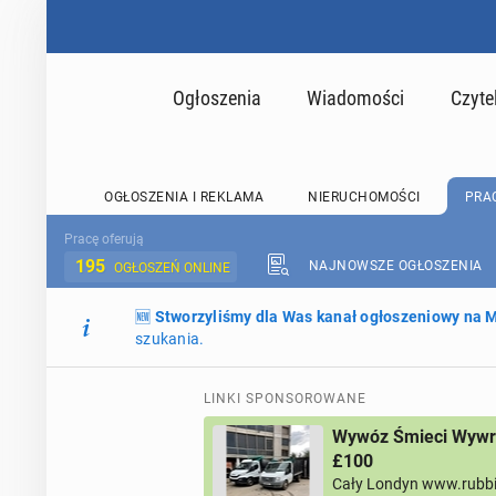
Ogłoszenia
Wiadomości
Czyte
OGŁOSZENIA I REKLAMA
NIERUCHOMOŚCI
PRA
Pracę oferują
195
NAJNOWSZE OGŁOSZENIA
OGŁOSZEŃ ONLINE
🆕
Stworzyliśmy dla Was kanał ogłoszeniowy na
szukania.
LINKI SPONSOROWANE
Wywóz Śmieci Wywro
£100
Cały Londyn www.rubb