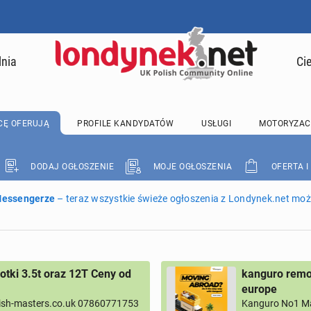
lnia
Ci
CĘ OFERUJĄ
PROFILE KANDYDATÓW
USŁUGI
MOTORYZAC
DODAJ OGŁOSZENIE
MOJE OGŁOSZENIA
OFERTA I
 Messengerze
– teraz wszystkie świeże ogłoszenia z Londynek.net może
tki 3.5t oraz 12T Ceny od
kanguro remov
europe
ish-masters.co.uk 07860771753
Kanguro No1 M