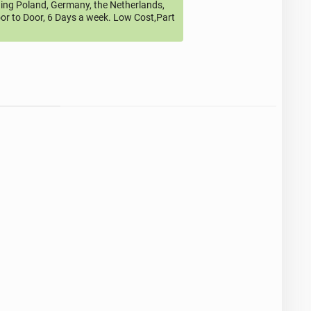
ding Poland, Germany, the Netherlands,
or to Door, 6 Days a week. Low Cost,Part