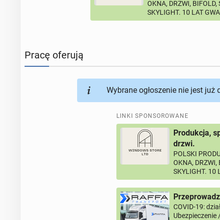
OKNA, DRZWI, BIFOLD,
SKYLIGHT. 10 LAT GW
Pracę oferują
Wybrane ogłoszenie nie jest już
LINKI SPONSOROWANE
Produkcja, s
drzwi.
POLSKI PRODU
OKNA, DRZWI,
SKYLIGHT. 10
Przeprowadzk
COVID-19: dział
Ubezpieczenie 