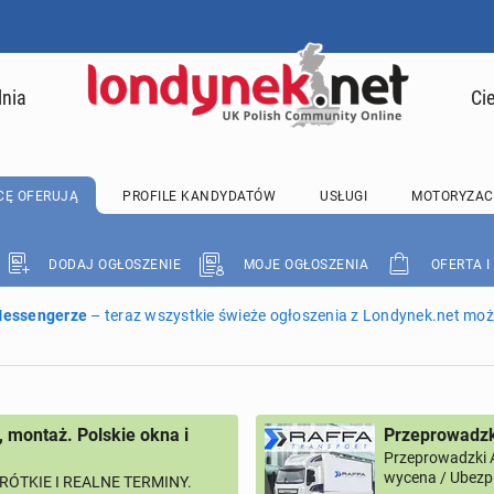
lnia
Ci
CĘ OFERUJĄ
PROFILE KANDYDATÓW
USŁUGI
MOTORYZAC
DODAJ OGŁOSZENIE
MOJE OGŁOSZENIA
OFERTA I
 Messengerze
– teraz wszystkie świeże ogłoszenia z Londynek.net może
, montaż. Polskie okna i
Przeprowadzk
Przeprowadzki 
wycena / Ubezpi
RÓTKIE I REALNE TERMINY.