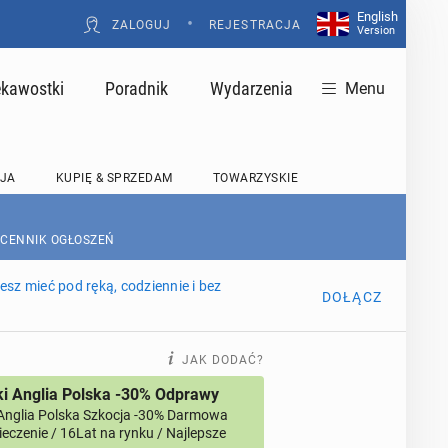
English
•
ZALOGUJ
REJESTRACJA
Version
ekawostki
Poradnik
Wydarzenia
Menu
JA
KUPIĘ & SPRZEDAM
TOWARZYSKIE
 CENNIK OGŁOSZEŃ
sz mieć pod ręką, codziennie i bez
DOŁĄCZ
JAK DODAĆ?
i Anglia Polska -30% Odprawy
Anglia Polska Szkocja -30% Darmowa
eczenie / 16Lat na rynku / Najlepsze