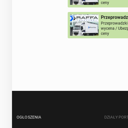
ceny
Przeprowadz
Przeprowadzki
wycena / Ubezp
ceny
OGŁOSZENIA
DZIAŁY POR