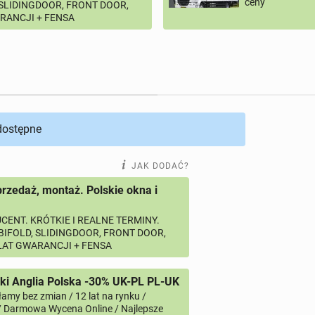
ceny
 SLIDINGDOOR, FRONT DOOR,
ARANCJI + FENSA
 dostępne
JAK DODAĆ?
przedaż, montaż. Polskie okna i
CENT. KRÓTKIE I REALNE TERMINY.
 BIFOLD, SLIDINGDOOR, FRONT DOOR,
 LAT GWARANCJI + FENSA
i Anglia Polska -30% UK-PL PL-UK
amy bez zmian / 12 lat na rynku /
/ Darmowa Wycena Online / Najlepsze