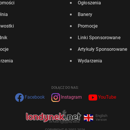
omości
Ogłoszenia
lnia
Banery
awostki
Promocje
dnik
Linki Sponsorowane
ocje
Artykuły Sponsorowane
rzenia
Wydarzenia
DOŁĄCZ DO NAS:
Facebook
Instagram
YouTube
English
Version