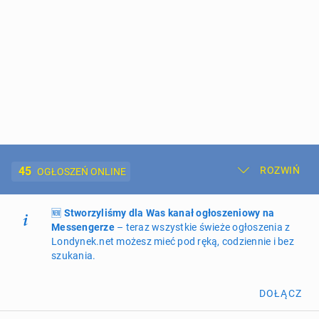
45
ROZWIŃ
OGŁOSZEŃ ONLINE
🆕
Dodaj ogłoszenie
Stworzyliśmy dla Was kanał ogłoszeniowy na
Moje ogłoszenia
Messengerze
– teraz wszystkie świeże ogłoszenia z
Londynek.net możesz mieć pod ręką, codziennie i bez
Oferta i cennik ogłoszeń
szukania.
NIERUCHOMOŚCI
268
ogłoszeń online
DOŁĄCZ