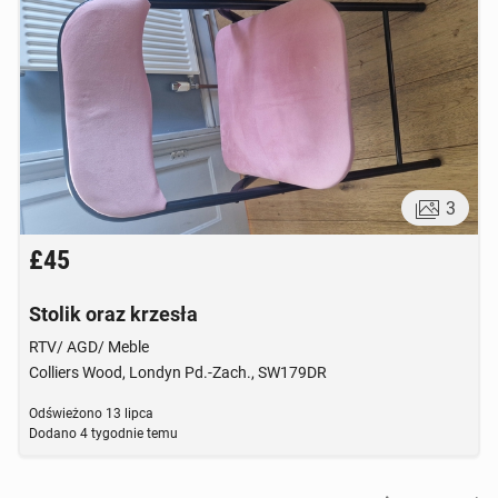
3
£45
Stolik oraz krzesła
RTV/ AGD/ Meble
Colliers Wood, Londyn Pd.-Zach., SW179DR
Odświeżono
13 lipca
Dodano
4 tygodnie temu