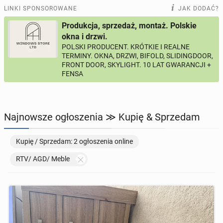
PRACĘ OFERUJĄ
195
ogłoszeń online
LINKI SPONSOROWANE
JAK DODAĆ?
Produkcja, sprzedaż, montaż. Polskie
PROFILE KANDYDATÓW
290
profili online
okna i drzwi.
POLSKI PRODUCENT. KRÓTKIE I REALNE
TERMINY. OKNA, DRZWI, BIFOLD, SLIDINGDOOR,
USŁUGI
163
ogłoszenia online
FRONT DOOR, SKYLIGHT. 10 LAT GWARANCJI +
FENSA
MOTORYZACJA
10
ogłoszeń online
KUPIĘ & SPRZEDAM
45
ogłoszeń online
Najnowsze ogłoszenia ≫ Kupię & Sprzedam
TOWARZYSKIE
114
ogłoszeń online
Kupię / Sprzedam: 2 ogłoszenia online
RTV/ AGD/ Meble