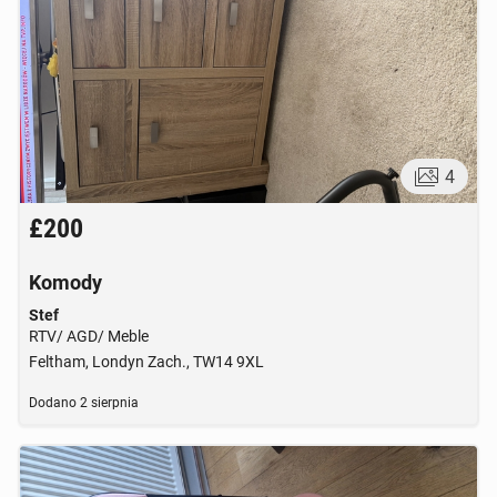
4
£200
Komody
Stef
RTV/ AGD/ Meble
Feltham, Londyn Zach., TW14 9XL
Dodano
2 sierpnia