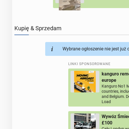
Kupię & Sprzedam
Wybrane ogłoszenie nie jest już
LINKI SPONSOROWANE
kanguro remo
europe
Kanguro No1 M
countries, incl
and Belgium. D
Load
Wywóz Śmieci
£100
Cały Londyn w