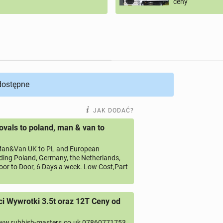
ceny
 dostępne
JAK DODAĆ?
vals to poland, man & van to
an&Van UK to PL and European
uding Poland, Germany, the Netherlands,
oor to Door, 6 Days a week. Low Cost,Part
 Wywrotki 3.5t oraz 12T Ceny od
ww.rubbish-masters.co.uk 07860771753