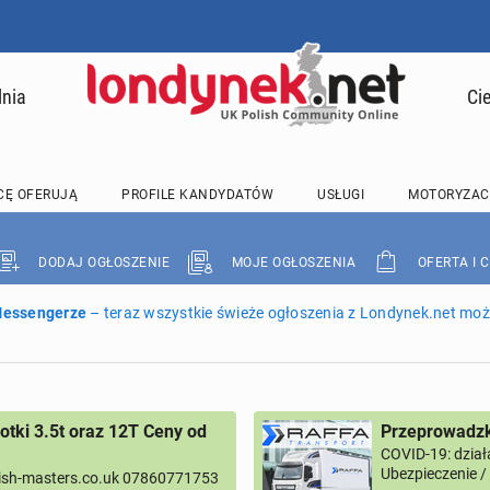
lnia
Ci
CĘ OFERUJĄ
PROFILE KANDYDATÓW
USŁUGI
MOTORYZAC
DODAJ OGŁOSZENIE
MOJE OGŁOSZENIA
OFERTA I 
 Messengerze
– teraz wszystkie świeże ogłoszenia z Londynek.net może
tki 3.5t oraz 12T Ceny od
Przeprowadzk
COVID-19: dział
Ubezpieczenie 
ish-masters.co.uk 07860771753