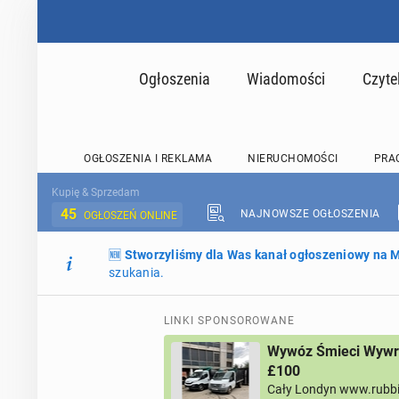
Ogłoszenia
Wiadomości
Czyte
OGŁOSZENIA I REKLAMA
NIERUCHOMOŚCI
PRA
Kupię & Sprzedam
45
NAJNOWSZE OGŁOSZENIA
OGŁOSZEŃ ONLINE
🆕
Stworzyliśmy dla Was kanał ogłoszeniowy na
szukania.
LINKI SPONSOROWANE
Wywóz Śmieci Wywro
£100
Cały Londyn www.rubb