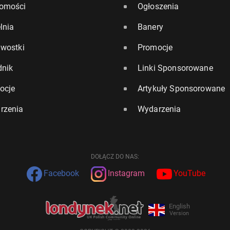
omości
Ogłoszenia
lnia
Banery
awostki
Promocje
dnik
Linki Sponsorowane
ocje
Artykuły Sponsorowane
rzenia
Wydarzenia
DOŁĄCZ DO NAS:
Facebook
Instagram
YouTube
English
Version