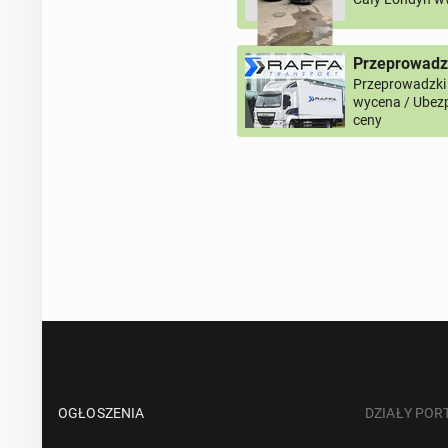
Przeprowadz
Przeprowadzki
wycena / Ubezp
ceny
OGŁOSZENIA
DZIAŁY POR