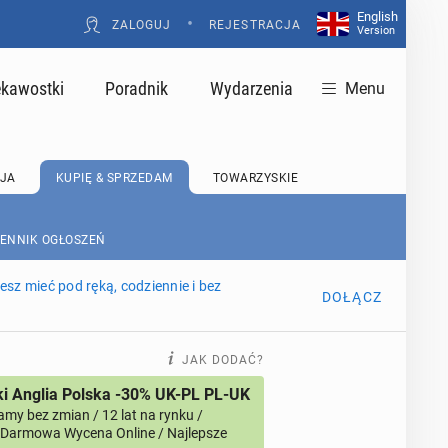
English
•
ZALOGUJ
REJESTRACJA
Version
ekawostki
Poradnik
Wydarzenia
Menu
JA
KUPIĘ & SPRZEDAM
TOWARZYSKIE
CENNIK OGŁOSZEŃ
sz mieć pod ręką, codziennie i bez
DOŁĄCZ
JAK DODAĆ?
i Anglia Polska -30% UK-PL PL-UK
amy bez zmian / 12 lat na rynku /
/ Darmowa Wycena Online / Najlepsze