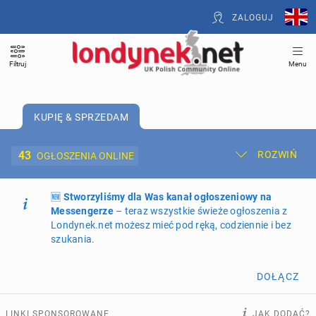
ZALOGUJ
Filtruj
Menu
KUPIĘ & SPRZEDAM
43
ROZWIŃ
OGŁOSZENIA ONLINE
🆕
Dodaj ogłoszenie
Stworzyliśmy dla Was kanał ogłoszeniowy na
Moje ogłoszenia
Messengerze
– teraz wszystkie świeże ogłoszenia z
Londynek.net możesz mieć pod ręką, codziennie i bez
Oferta i cennik ogłoszeń
szukania.
NIERUCHOMOŚCI
265
ogłoszeń online
DOŁĄCZ
PRACĘ OFERUJĄ
196
ogłoszeń online
LINKI SPONSOROWANE
JAK DODAĆ?