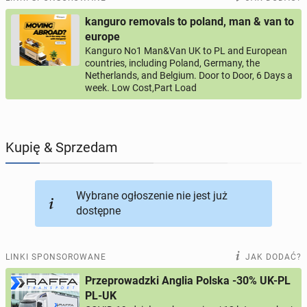
kanguro removals to poland, man & van to
PROFILE KANDYDATÓW
286
profili online
europe
Kanguro No1 Man&Van UK to PL and European
countries, including Poland, Germany, the
USŁUGI
164
ogłoszenia online
Netherlands, and Belgium. Door to Door, 6 Days a
week. Low Cost,Part Load
MOTORYZACJA
10
ogłoszeń online
KUPIĘ & SPRZEDAM
43
ogłoszenia online
Kupię & Sprzedam
TOWARZYSKIE
115
ogłoszeń online
Wybrane ogłoszenie nie jest już
dostępne
LINKI SPONSOROWANE
JAK DODAĆ?
Przeprowadzki Anglia Polska -30% UK-PL
PL-UK