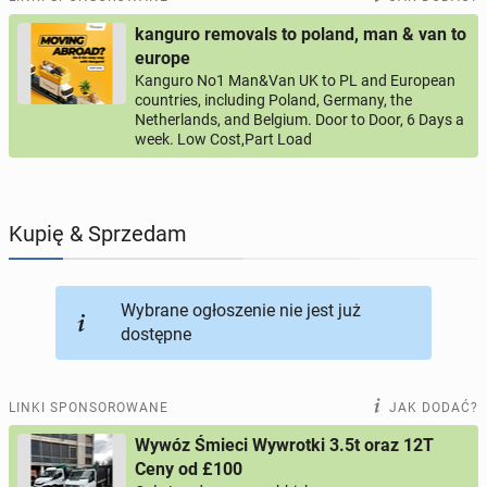
kanguro removals to poland, man & van to
PROFILE KANDYDATÓW
293
profile online
europe
Kanguro No1 Man&Van UK to PL and European
countries, including Poland, Germany, the
USŁUGI
165
ogłoszeń online
Netherlands, and Belgium. Door to Door, 6 Days a
week. Low Cost,Part Load
MOTORYZACJA
12
ogłoszeń online
KUPIĘ & SPRZEDAM
43
ogłoszenia online
Kupię & Sprzedam
TOWARZYSKIE
115
ogłoszeń online
Wybrane ogłoszenie nie jest już
dostępne
LINKI SPONSOROWANE
JAK DODAĆ?
Wywóz Śmieci Wywrotki 3.5t oraz 12T
Ceny od £100