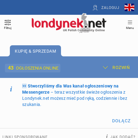
ZALOGUJ
Filtruj
Menu
KUPIĘ & SPRZEDAM
43
ROZWIŃ
OGŁOSZENIA ONLINE
🆕
Dodaj ogłoszenie
Stworzyliśmy dla Was kanał ogłoszeniowy na
Moje ogłoszenia
Messengerze
– teraz wszystkie świeże ogłoszenia z
Londynek.net możesz mieć pod ręką, codziennie i bez
Oferta i cennik ogłoszeń
szukania.
NIERUCHOMOŚCI
262
ogłoszenia online
DOŁĄCZ
PRACĘ OFERUJĄ
193
ogłoszenia online
LINKI SPONSOROWANE
JAK DODAĆ?