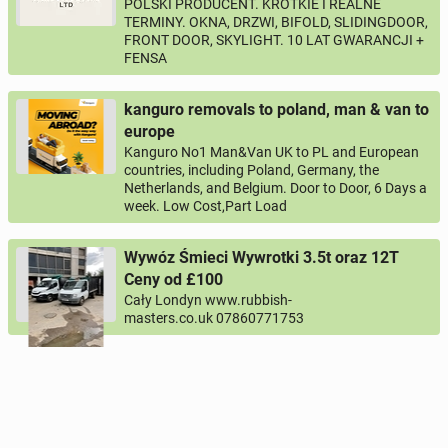
POLSKI PRODUCENT. KRÓTKIE I REALNE
TERMINY. OKNA, DRZWI, BIFOLD, SLIDINGDOOR,
FRONT DOOR, SKYLIGHT. 10 LAT GWARANCJI +
FENSA
kanguro removals to poland, man & van to
europe
Kanguro No1 Man&Van UK to PL and European
countries, including Poland, Germany, the
Netherlands, and Belgium. Door to Door, 6 Days a
week. Low Cost,Part Load
Wywóz Śmieci Wywrotki 3.5t oraz 12T
Ceny od £100
Cały Londyn www.rubbish-
masters.co.uk 07860771753