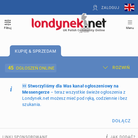
ZALOGUJ
Filtruj
Menu
KUPIĘ & SPRZEDAM
45
ROZWIŃ
OGŁOSZEŃ ONLINE
🆕
Dodaj ogłoszenie
Stworzyliśmy dla Was kanał ogłoszeniowy na
Moje ogłoszenia
Messengerze
– teraz wszystkie świeże ogłoszenia z
Londynek.net możesz mieć pod ręką, codziennie i bez
Oferta i cennik ogłoszeń
szukania.
NIERUCHOMOŚCI
274
ogłoszenia online
DOŁĄCZ
PRACĘ OFERUJĄ
207
ogłoszeń online
LINKI SPONSOROWANE
JAK DODAĆ?