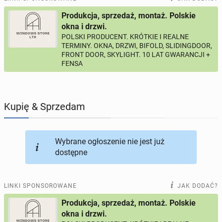
Produkcja, sprzedaż, montaż. Polskie
PROFILE KANDYDATÓW
303
profile online
okna i drzwi.
POLSKI PRODUCENT. KRÓTKIE I REALNE
TERMINY. OKNA, DRZWI, BIFOLD, SLIDINGDOOR,
USŁUGI
169
ogłoszeń online
FRONT DOOR, SKYLIGHT. 10 LAT GWARANCJI +
FENSA
MOTORYZACJA
12
ogłoszeń online
KUPIĘ & SPRZEDAM
45
ogłoszeń online
Kupię & Sprzedam
TOWARZYSKIE
117
ogłoszeń online
Wybrane ogłoszenie nie jest już
dostępne
LINKI SPONSOROWANE
JAK DODAĆ?
Produkcja, sprzedaż, montaż. Polskie
okna i drzwi.