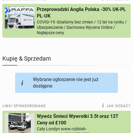
Przeprowadzki Anglia Polska -30% UK-PL
PROFILE KANDYDATÓW
296
profili online
PL-UK
COVID-19: działamy bez zmian / 12 lat na rynku /
Ubezpieczenie / Darmowa Wycena Online /
USŁUGI
167
ogłoszeń online
Najlepsze ceny
MOTORYZACJA
12
ogłoszeń online
Kupię & Sprzedam
KUPIĘ & SPRZEDAM
43
ogłoszenia online
TOWARZYSKIE
115
ogłoszeń online
Wybrane ogłoszenie nie jest już
dostępne
LINKI SPONSOROWANE
JAK DODAĆ?
Wywóz Śmieci Wywrotki 3.5t oraz 12T
Ceny od £100
Cały Londyn www.rubbish-