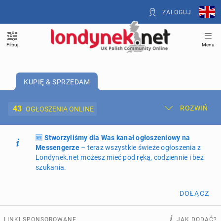
ZALOGUJ
Filtruj
Menu
KUPIĘ & SPRZEDAM
43
ROZWIŃ
OGŁOSZENIA ONLINE
🆕
Dodaj ogłoszenie
Stworzyliśmy dla Was kanał ogłoszeniowy na
Moje ogłoszenia
Messengerze
– teraz wszystkie świeże ogłoszenia z
Londynek.net możesz mieć pod ręką, codziennie i bez
Oferta i cennik ogłoszeń
szukania.
NIERUCHOMOŚCI
269
ogłoszeń online
DOŁĄCZ
PRACĘ OFERUJĄ
202
ogłoszenia online
LINKI SPONSOROWANE
JAK DODAĆ?