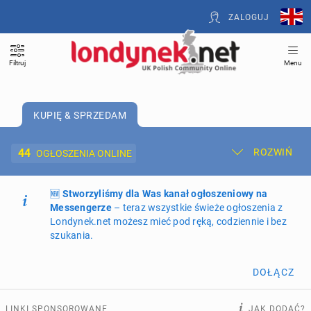
ZALOGUJ
Filtruj
Menu
KUPIĘ & SPRZEDAM
44
ROZWIŃ
OGŁOSZENIA ONLINE
🆕
Dodaj ogłoszenie
Stworzyliśmy dla Was kanał ogłoszeniowy na
Moje ogłoszenia
Messengerze
– teraz wszystkie świeże ogłoszenia z
Londynek.net możesz mieć pod ręką, codziennie i bez
Oferta i cennik ogłoszeń
szukania.
NIERUCHOMOŚCI
272
ogłoszenia online
DOŁĄCZ
PRACĘ OFERUJĄ
202
ogłoszenia online
LINKI SPONSOROWANE
JAK DODAĆ?