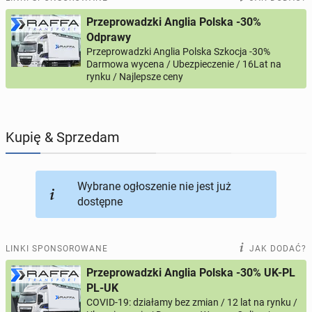
Przeprowadzki Anglia Polska -30%
PROFILE KANDYDATÓW
305
profili online
Odprawy
Przeprowadzki Anglia Polska Szkocja -30%
Darmowa wycena / Ubezpieczenie / 16Lat na
USŁUGI
166
ogłoszeń online
rynku / Najlepsze ceny
MOTORYZACJA
12
ogłoszeń online
Kupię & Sprzedam
KUPIĘ & SPRZEDAM
44
ogłoszenia online
TOWARZYSKIE
117
ogłoszeń online
Wybrane ogłoszenie nie jest już
dostępne
LINKI SPONSOROWANE
JAK DODAĆ?
Przeprowadzki Anglia Polska -30% UK-PL
PL-UK
COVID-19: działamy bez zmian / 12 lat na rynku /