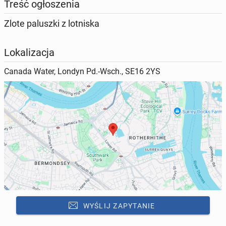
Treść ogłoszenia
Zlote paluszki z lotniska
Lokalizacja
Canada Water, Londyn Pd.-Wsch., SE16 2YS
Kontakt
Grzesiek
WYŚWIETL NUMER
WYŚLIJ ZAPYTANIE