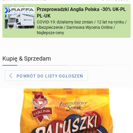
Przeprowadzki Anglia Polska -30% UK-PL
PROFILE KANDYDATÓW
304
profile online
PL-UK
COVID-19: działamy bez zmian / 12 lat na rynku /
Ubezpieczenie / Darmowa Wycena Online /
USŁUGI
166
ogłoszeń online
Najlepsze ceny
MOTORYZACJA
12
ogłoszeń online
Kupię & Sprzedam
KUPIĘ & SPRZEDAM
44
ogłoszenia online
POWRÓT DO LISTY OGŁOSZEŃ
TOWARZYSKIE
117
ogłoszeń online