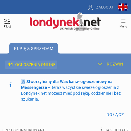
ZALOGUJ
Filtruj
Menu
KUPIĘ & SPRZEDAM
44
ROZWIŃ
OGŁOSZENIA ONLINE
🆕
Dodaj ogłoszenie
Stworzyliśmy dla Was kanał ogłoszeniowy na
Moje ogłoszenia
Messengerze
– teraz wszystkie świeże ogłoszenia z
Londynek.net możesz mieć pod ręką, codziennie i bez
Oferta i cennik ogłoszeń
szukania.
NIERUCHOMOŚCI
273
ogłoszenia online
DOŁĄCZ
PRACĘ OFERUJĄ
202
ogłoszenia online
LINKI SPONSOROWANE
JAK DODAĆ?