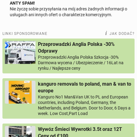
ANTY SPAM!
Nie życzę sobie przysyłania na mój adres żadnych informacji o
Odpowiedz na ofertę tego ogłoszenia
usługach ani innych ofert o charakterze komercyjnym.
Wiadomość
LINKI SPONSOROWANE
JAK DODAĆ?
Przeprowadzki Anglia Polska -30%
Odprawy
Przeprowadzki Anglia Polska Szkocja -30%
0 / 1000
Darmowa wycena / Ubezpieczenie / 16Lat na
rynku / Najlepsze ceny
Imię i nazwisko
kanguro removals to poland, man & van to
europe
Twój email
Kanguro No1 Man&Van UK to PL and European
countries, including Poland, Germany, the
Netherlands, and Belgium. Door to Door, 6 Days a
week. Low Cost,Part Load
Twój telefon
Wywóz Śmieci Wywrotki 3.5t oraz 12T
Numer telefon wg wzoru
, np.:
NR KIERUNKOWY KRAJU
NR TELEFONU
lub
+44
7123456789
+48
221234567
Ceny od £100