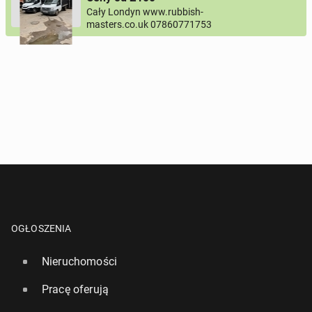
Cały Londyn www.rubbish-
masters.co.uk 07860771753
Pytanie aktywujące
*
- Pola oznaczone gwiazdką są wymagane!
^
- Przynajmniej jedna forma kontaktu jest wymagana!
WYŚLIJ ZAPYTANIE
OGŁOSZENIA
Nieruchomości
Pracę oferują