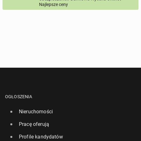
Najlepsze ceny
Twój telefon
Numer telefon wg wzoru
, np.:
NR KIERUNKOWY KRAJU
NR TELEFONU
lub
+44
7123456789
+48
221234567
Pytanie aktywujące
*
- Pola oznaczone gwiazdką są wymagane!
^
- Przynajmniej jedna forma kontaktu jest wymagana!
WYŚLIJ ZAPYTANIE
OGŁOSZENIA
Nieruchomości
Pracę oferują
Profile kandydatów