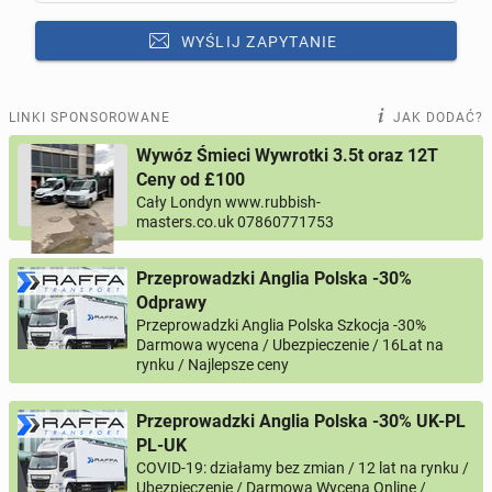
WYŚLIJ ZAPYTANIE
LINKI SPONSOROWANE
JAK DODAĆ?
Odpowiedz na ofertę tego ogłoszenia
Wywóz Śmieci Wywrotki 3.5t oraz 12T
Ceny od £100
Wiadomość
Cały Londyn www.rubbish-
masters.co.uk 07860771753
Przeprowadzki Anglia Polska -30%
0 / 1000
Odprawy
Przeprowadzki Anglia Polska Szkocja -30%
Darmowa wycena / Ubezpieczenie / 16Lat na
Imię i nazwisko
rynku / Najlepsze ceny
Przeprowadzki Anglia Polska -30% UK-PL
Twój email
PL-UK
COVID-19: działamy bez zmian / 12 lat na rynku /
Ubezpieczenie / Darmowa Wycena Online /