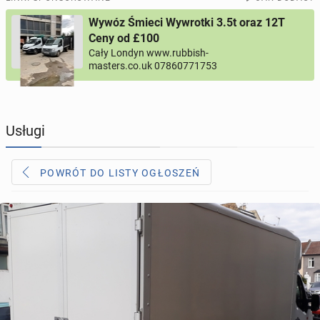
Wywóz Śmieci Wywrotki 3.5t oraz 12T
PROFILE KANDYDATÓW
295
profili online
Ceny od £100
Cały Londyn www.rubbish-
masters.co.uk 07860771753
USŁUGI
167
ogłoszeń online
MOTORYZACJA
12
ogłoszeń online
Usługi
KUPIĘ & SPRZEDAM
43
ogłoszenia online
POWRÓT DO LISTY OGŁOSZEŃ
TOWARZYSKIE
115
ogłoszeń online