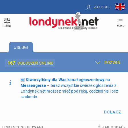
ZALOGUJ
Filtruj
Menu
USŁUGI
167
ROZWIŃ
OGŁOSZEŃ ONLINE
🆕
Dodaj ogłoszenie
Stworzyliśmy dla Was kanał ogłoszeniowy na
Moje ogłoszenia
Messengerze
– teraz wszystkie świeże ogłoszenia z
Londynek.net możesz mieć pod ręką, codziennie i bez
Oferta i cennik ogłoszeń
szukania.
NIERUCHOMOŚCI
273
ogłoszenia online
DOŁĄCZ
PRACĘ OFERUJĄ
201
ogłoszeń online
LINKI SPONSOROWANE
JAK DODAĆ?