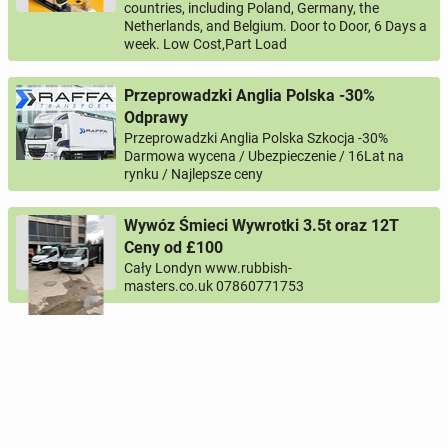
countries, including Poland, Germany, the
Netherlands, and Belgium. Door to Door, 6 Days a
week. Low Cost,Part Load
0 / 1000
Przeprowadzki Anglia Polska -30%
Odprawy
Imię i nazwisko
Przeprowadzki Anglia Polska Szkocja -30%
Darmowa wycena / Ubezpieczenie / 16Lat na
rynku / Najlepsze ceny
Twój email
Wywóz Śmieci Wywrotki 3.5t oraz 12T
Ceny od £100
Cały Londyn www.rubbish-
Twój telefon
masters.co.uk 07860771753
Numer telefon wg wzoru
, np.:
NR KIERUNKOWY KRAJU
NR TELEFONU
lub
+44
7123456789
+48
221234567
Pytanie aktywujące
*
- Pola oznaczone gwiazdką są wymagane!