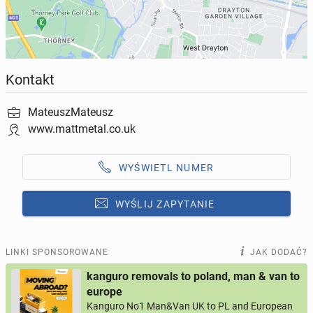
Tiper o wymiarach 12 yards
Wywozimy najtaniej !!!
Kontakt
MateuszMateusz
www.mattmetal.co.uk
WYŚWIETL NUMER
WYŚLIJ ZAPYTANIE
LINKI SPONSOROWANE
JAK DODAĆ?
Odpowiedz na ofertę tego ogłoszenia
kanguro removals to poland, man & van to
europe
Wiadomość
Kanguro No1 Man&Van UK to PL and European