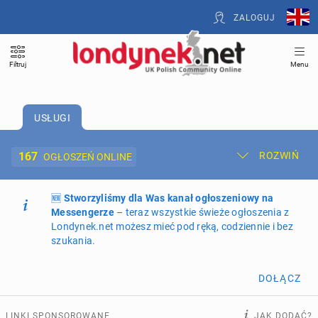
ZALOGUJ
Filtruj
Menu
USŁUGI
167
ROZWIŃ
OGŁOSZEŃ ONLINE
🆕
Dodaj ogłoszenie
Stworzyliśmy dla Was kanał ogłoszeniowy na
Moje ogłoszenia
Messengerze
– teraz wszystkie świeże ogłoszenia z
Londynek.net możesz mieć pod ręką, codziennie i bez
Oferta i cennik ogłoszeń
szukania.
NIERUCHOMOŚCI
269
ogłoszeń online
DOŁĄCZ
PRACĘ OFERUJĄ
201
ogłoszeń online
LINKI SPONSOROWANE
JAK DODAĆ?