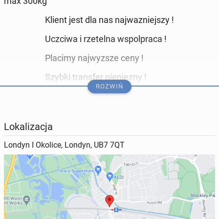
max 300kg
Klient jest dla nas najwazniejszy !
Uczciwa i rzetelna wspolpraca !
Placimy najwyzsze ceny !
Szybki transfer pieniezny !
ROZWIŃ
Wejdz na strone i zobacz !
www.mattmetal.co.uk
Lokalizacja
Posiadamy flote tipperow i vanow 3.5t / 7.5t / 12t
hook louder
Londyn I Okolice, Londyn, UB7 7QT
O wymiarach 12 i 16 yards
​ ​
Wywozimy smieci :
budowlane,ogrodowe,biurowe,domowe,inne