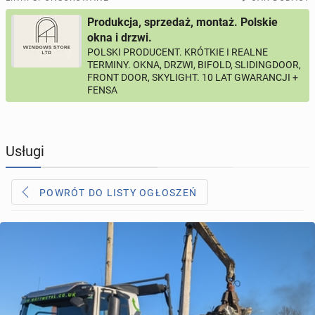
Produkcja, sprzedaż, montaż. Polskie
PROFILE KANDYDATÓW
295
profili online
okna i drzwi.
POLSKI PRODUCENT. KRÓTKIE I REALNE
TERMINY. OKNA, DRZWI, BIFOLD, SLIDINGDOOR,
USŁUGI
167
ogłoszeń online
FRONT DOOR, SKYLIGHT. 10 LAT GWARANCJI +
FENSA
MOTORYZACJA
12
ogłoszeń online
KUPIĘ & SPRZEDAM
43
ogłoszenia online
Usługi
TOWARZYSKIE
115
ogłoszeń online
POWRÓT DO LISTY OGŁOSZEŃ