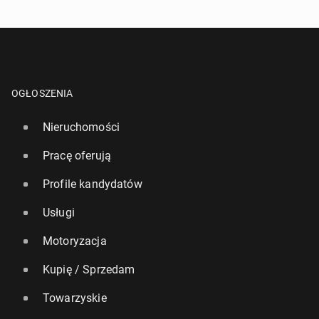
^
- Przynajmniej jedna forma kontaktu jest wymagana!
WYŚLIJ ZAPYTANIE
OGŁOSZENIA
Nieruchomości
Pracę oferują
Profile kandydatów
Usługi
Motoryzacja
Kupię / Sprzedam
Towarzyskie