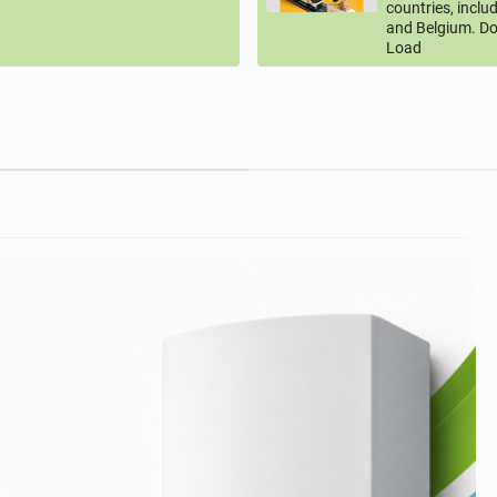
countries, inclu
and Belgium. Do
Load