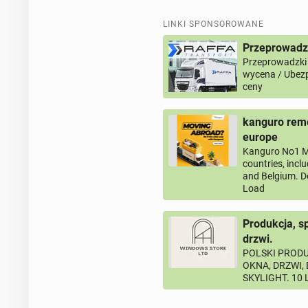
MONTARZ POMP CIEPLA ORAZ ODBIOR / RE
LINKI SPONSOROWANE
APHC WATER REGULATIONS CERTYFIKATY (
ZIMNEJ WODY
Przeprowadz
Przeprowadzki
wycena / Ubezp
ODBIERAMY GOTOWE PRACE ( DOMESTIC / C
ceny
kanguro remo
europe
Zapraszamy do wspolpracy:
Kanguro No1 M
countries, incl
- hydraulikow bez uprawnien
and Belgium. D
Load
- budowlancow
- wlascicieli domow oraz lokatorow
Produkcja, s
drzwi.
- agencje mieszkaniowe, szkoly , fabryki, biura,
POLSKI PRODU
OKNA, DRZWI,
- osoby zainteresowane
SKYLIGHT. 10