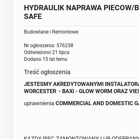
HYDRAULIK NAPRAWA PIECOW/B
SAFE
Budowlane i Remontowe
Nr ogłoszenia: 576238
Odświeżono
21 lipca
Dodano
15 lat temu
Treść ogłoszenia
JESTESMY AKREDYTOWANYMI INSTALATORAM
WORCESTER - BAXI - GLOW WORM ORAZ V
uprawnienia
COMMERCIAL AND DOMESTIC GAS 
KAZDY PIEC ZAMONTOWANY LUB ODEBRANY