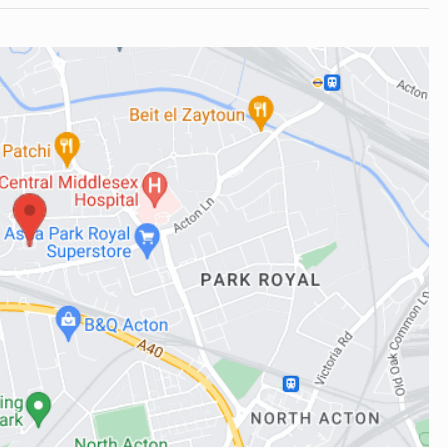
omestic )
itp.
em woda lub kanalizacja oraz automatyka, elektryka
ace instalacje c.o i piece ( POWER FLUSH )
 METERS ), NOWE PRZYLACZA GAZU Z ULICY ORAZ