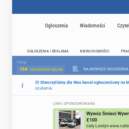
Ogłoszenia
Wiadomości
Czyte
OGŁOSZENIA I REKLAMA
NIERUCHOMOŚCI
PRA
Usługi
164
NAJNOWSZE OGŁOSZENIA
OGŁOSZENIA ONLINE
🆕
Stworzyliśmy dla Was kanał ogłoszeniowy na
szukania.
LINKI SPONSOROWANE
Wywóz Śmieci Wywro
£100
Cały Londyn www.rubb