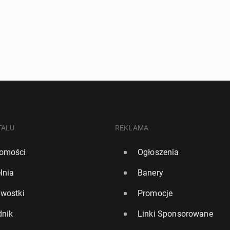
NIENIA GAS SAFE COMMERCIAL / DOMESTIC
TALU
REKLAMA
omości
Ogłoszenia
lnia
Banery
awostki
Promocje
dnik
Linki Sponsorowane