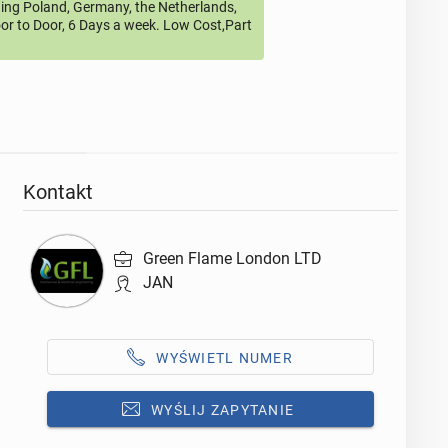
ding Poland, Germany, the Netherlands,
or to Door, 6 Days a week. Low Cost,Part
Kontakt
Green Flame London LTD
JAN
WYŚWIETL NUMER
WYŚLIJ ZAPYTANIE