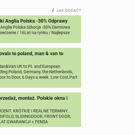
JESTRACJA MCS
JAK DODAĆ?
 THAMES WATER SAFE CONTRACTOR ) PRZYLACZA
ki Anglia Polska -30% Odprawy
 Anglia Polska Szkocja -30% Darmowa
ieczenie / 16Lat na rynku / Najlepsze
OMMERCIAL )
vals to poland, man & van to
an&Van UK to PL and European
uding Poland, Germany, the Netherlands,
oor to Door, 6 Days a week. Low Cost,Part
przedaż, montaż. Polskie okna i
 hotele, restauracje,piekarnie, catering
CENT. KRÓTKIE I REALNE TERMINY.
 BIFOLD, SLIDINGDOOR, FRONT DOOR,
 LAT GWARANCJI + FENSA