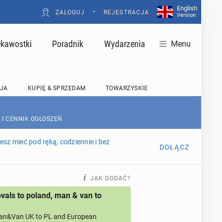
English
•
ZALOGUJ
REJESTRACJA
Version
ekawostki
Poradnik
Wydarzenia
Menu
JA
KUPIĘ & SPRZEDAM
TOWARZYSKIE
 I CENNIK OGŁOSZEŃ
sz mieć pod ręką, codziennie i bez
DOŁĄCZ
JAK DODAĆ?
als to poland, man & van to
an&Van UK to PL and European