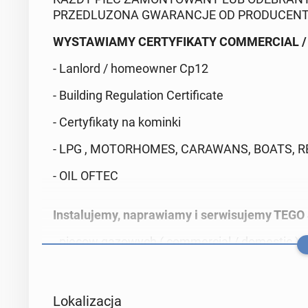
PRZEDLUZONA GWARANCJE OD PRODUCENTA 
WYSTAWIAMY CERTYFIKATY COMMERCIAL /
- Lanlord / homeowner Cp12
- Building Regulation Certificate
- Certyfikaty na kominki
- LPG , MOTORHOMES, CARAWANS, BOATS, 
- OIL OFTEC
Instalujemy, naprawiamy i serwisujemy TEGO
- piecow gazowych ( commercial / domestic )
- piece olejowych
- kuchenek gazowych ( commercial / domestic 
Lokalizacja