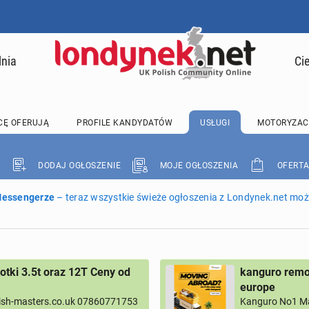
lnia
Ci
CĘ OFERUJĄ
PROFILE KANDYDATÓW
USŁUGI
MOTORYZAC
DODAJ OGŁOSZENIE
MOJE OGŁOSZENIA
OFERTA
 Messengerze
– teraz wszystkie świeże ogłoszenia z Londynek.net może
tki 3.5t oraz 12T Ceny od
kanguro remov
europe
ish-masters.co.uk 07860771753
Kanguro No1 M