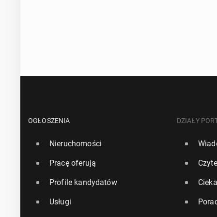
POSIADAMY WSZYSTKIE NIEZBEDNE UPRAW
515592
Wystawiamy faktury Vat
Boiler Installation
Gas Safe
OGŁOSZENIA
DZIAŁY POR
Nieruchomości
Wiad
Plumbing & Central Heating
Pracę oferują
Czyte
Profile kandydatów
Ciek
Boiler Service
Usługi
Pora