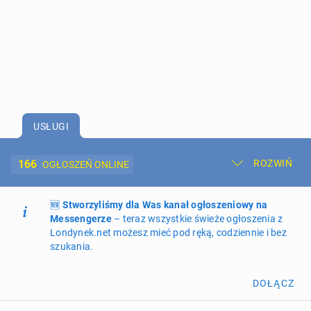
USŁUGI
166
ROZWIŃ
OGŁOSZEŃ ONLINE
🆕
Dodaj ogłoszenie
Stworzyliśmy dla Was kanał ogłoszeniowy na
Moje ogłoszenia
Messengerze
– teraz wszystkie świeże ogłoszenia z
Londynek.net możesz mieć pod ręką, codziennie i bez
Oferta i cennik ogłoszeń
szukania.
NIERUCHOMOŚCI
273
ogłoszenia online
DOŁĄCZ