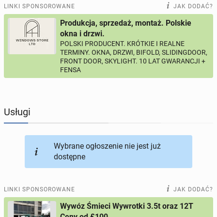
PRACĘ OFERUJĄ
202
ogłoszenia online
LINKI SPONSOROWANE
JAK DODAĆ?
Produkcja, sprzedaż, montaż. Polskie
PROFILE KANDYDATÓW
303
profile online
okna i drzwi.
POLSKI PRODUCENT. KRÓTKIE I REALNE
TERMINY. OKNA, DRZWI, BIFOLD, SLIDINGDOOR,
USŁUGI
166
ogłoszeń online
FRONT DOOR, SKYLIGHT. 10 LAT GWARANCJI +
FENSA
MOTORYZACJA
12
ogłoszeń online
KUPIĘ & SPRZEDAM
44
ogłoszenia online
Usługi
TOWARZYSKIE
115
ogłoszeń online
Wybrane ogłoszenie nie jest już
dostępne
LINKI SPONSOROWANE
JAK DODAĆ?
Wywóz Śmieci Wywrotki 3.5t oraz 12T
Ceny od £100