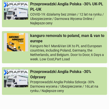
Przeprowadzki Anglia Polska -30% UK-PL
Zapraszamy do kontaktu!
PL-UK
COVID-19: działamy bez zmian / 12 lat na rynku /
0 / 1000
Ubezpieczenie / Darmowa Wycena Online /
Najlepsze ceny
Imię i nazwisko
kanguro removals to poland, man & van to
europe
Twój email
Kanguro No1 Man&Van UK to PL and European
countries, including Poland, Germany, the
Netherlands, and Belgium. Door to Door, 6 Days a
week. Low Cost,Part Load
Twój telefon
Przeprowadzki Anglia Polska -30%
Numer telefon wg wzoru
, np.:
NR KIERUNKOWY KRAJU
NR TELEFONU
lub
+44
7123456789
+48
221234567
Odprawy
Przeprowadzki Anglia Polska Szkocja -30%
Darmowa wycena / Ubezpieczenie / 16Lat na
Pytanie aktywujące
rynku / Najlepsze ceny
*
- Pola oznaczone gwiazdką są wymagane!
^
- Przynajmniej jedna forma kontaktu jest wymagana!