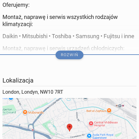
Oferujemy:
Montaż, naprawę i serwis wszystkich rodzajów
klimatyzacji:
Daikin • Mitsubishi • Toshiba • Samsung • Fujitsu i inne
Montaż, naprawę i serwis urządzeń chłodniczych:
ROZWIŃ
lady chłodnicze, regały chłodnicze, zamrażarki,
chłodziarki, chłodnie (cold rooms) i inne urządzenia
chłodnicze
Lokalizacja
Montaż, naprawę i serwis systemów wentylacyjnych
London, Londyn, NW10 7RT
w:
• biurach
• obiektach przemysłowych
• sklepach i restauracjach