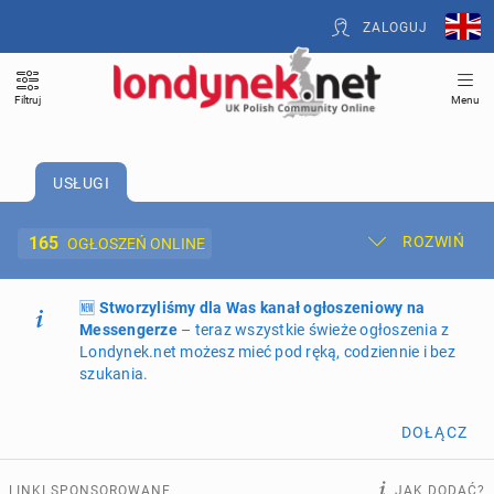
ZALOGUJ
Filtruj
Menu
USŁUGI
165
ROZWIŃ
OGŁOSZEŃ ONLINE
🆕
Dodaj ogłoszenie
Stworzyliśmy dla Was kanał ogłoszeniowy na
Moje ogłoszenia
Messengerze
– teraz wszystkie świeże ogłoszenia z
Londynek.net możesz mieć pod ręką, codziennie i bez
Oferta i cennik ogłoszeń
szukania.
NIERUCHOMOŚCI
265
ogłoszeń online
DOŁĄCZ
PRACĘ OFERUJĄ
197
ogłoszeń online
LINKI SPONSOROWANE
JAK DODAĆ?