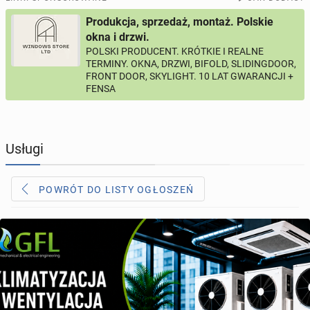
Produkcja, sprzedaż, montaż. Polskie
PROFILE KANDYDATÓW
287
profili online
okna i drzwi.
POLSKI PRODUCENT. KRÓTKIE I REALNE
TERMINY. OKNA, DRZWI, BIFOLD, SLIDINGDOOR,
USŁUGI
165
ogłoszeń online
FRONT DOOR, SKYLIGHT. 10 LAT GWARANCJI +
FENSA
MOTORYZACJA
10
ogłoszeń online
KUPIĘ & SPRZEDAM
45
ogłoszeń online
Usługi
TOWARZYSKIE
113
ogłoszeń online
POWRÓT DO LISTY OGŁOSZEŃ