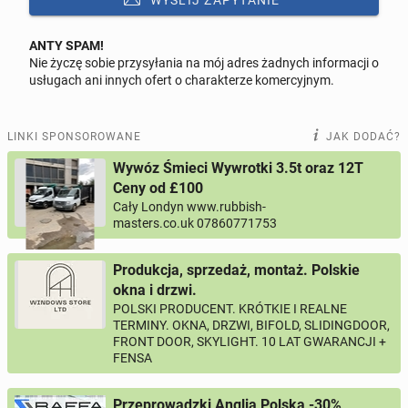
WYŚLIJ ZAPYTANIE
ANTY SPAM!
Nie życzę sobie przysyłania na mój adres żadnych informacji o
Odpowiedz na ofertę tego ogłoszenia
usługach ani innych ofert o charakterze komercyjnym.
Wiadomość
LINKI SPONSOROWANE
JAK DODAĆ?
Wywóz Śmieci Wywrotki 3.5t oraz 12T
Ceny od £100
Cały Londyn www.rubbish-
0 / 1000
masters.co.uk 07860771753
Imię i nazwisko
Produkcja, sprzedaż, montaż. Polskie
okna i drzwi.
POLSKI PRODUCENT. KRÓTKIE I REALNE
Twój email
TERMINY. OKNA, DRZWI, BIFOLD, SLIDINGDOOR,
FRONT DOOR, SKYLIGHT. 10 LAT GWARANCJI +
FENSA
Twój telefon
Przeprowadzki Anglia Polska -30%