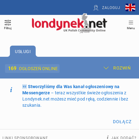
ZALOGUJ
Filtruj
Menu
USŁUGI
169
ROZWIŃ
OGŁOSZEŃ ONLINE
🆕
Dodaj ogłoszenie
Stworzyliśmy dla Was kanał ogłoszeniowy na
Moje ogłoszenia
Messengerze
– teraz wszystkie świeże ogłoszenia z
Londynek.net możesz mieć pod ręką, codziennie i bez
Oferta i cennik ogłoszeń
szukania.
NIERUCHOMOŚCI
270
ogłoszeń online
DOŁĄCZ
PRACĘ OFERUJĄ
208
ogłoszeń online
LINKI SPONSOROWANE
JAK DODAĆ?