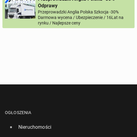
Numer telefon wg wzoru
, np.:
Odprawy
NR KIERUNKOWY KRAJU
NR TELEFONU
lub
+44
7123456789
+48
221234567
Przeprowadzki Anglia Polska Szkocja -30%
Darmowa wycena / Ubezpieczenie / 16Lat na
rynku / Najlepsze ceny
Pytanie aktywujące
*
- Pola oznaczone gwiazdką są wymagane!
^
- Przynajmniej jedna forma kontaktu jest wymagana!
WYŚLIJ ZAPYTANIE
OGŁOSZENIA
Nieruchomości