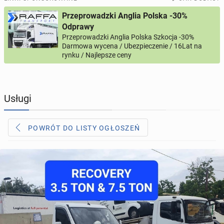
Przeprowadzki Anglia Polska -30%
PROFILE KANDYDATÓW
313
profili online
Odprawy
Przeprowadzki Anglia Polska Szkocja -30%
Darmowa wycena / Ubezpieczenie / 16Lat na
USŁUGI
169
ogłoszeń online
rynku / Najlepsze ceny
MOTORYZACJA
12
ogłoszeń online
Usługi
KUPIĘ & SPRZEDAM
45
ogłoszeń online
POWRÓT DO LISTY OGŁOSZEŃ
TOWARZYSKIE
115
ogłoszeń online