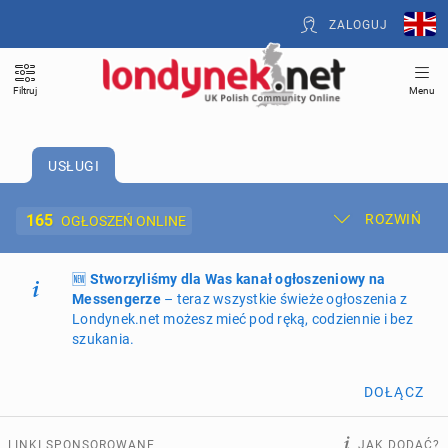
ZALOGUJ
Filtruj
Menu
USŁUGI
165
ROZWIŃ
OGŁOSZEŃ ONLINE
🆕
Dodaj ogłoszenie
Stworzyliśmy dla Was kanał ogłoszeniowy na
Moje ogłoszenia
Messengerze
– teraz wszystkie świeże ogłoszenia z
Londynek.net możesz mieć pod ręką, codziennie i bez
Oferta i cennik ogłoszeń
szukania.
NIERUCHOMOŚCI
261
ogłoszeń online
DOŁĄCZ
PRACĘ OFERUJĄ
193
ogłoszenia online
LINKI SPONSOROWANE
JAK DODAĆ?