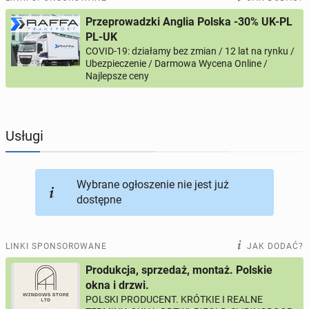
Przeprowadzki Anglia Polska -30% UK-PL
PROFILE KANDYDATÓW
290
profili online
PL-UK
COVID-19: działamy bez zmian / 12 lat na rynku /
Ubezpieczenie / Darmowa Wycena Online /
USŁUGI
165
ogłoszeń online
Najlepsze ceny
MOTORYZACJA
12
ogłoszeń online
Usługi
KUPIĘ & SPRZEDAM
43
ogłoszenia online
TOWARZYSKIE
114
ogłoszeń online
Wybrane ogłoszenie nie jest już
dostępne
LINKI SPONSOROWANE
JAK DODAĆ?
Produkcja, sprzedaż, montaż. Polskie
okna i drzwi.
POLSKI PRODUCENT. KRÓTKIE I REALNE