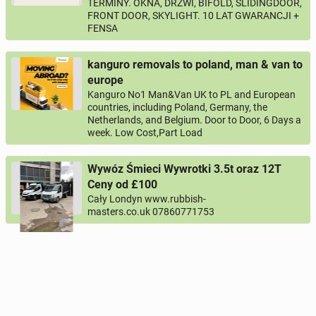
TERMINY. OKNA, DRZWI, BIFOLD, SLIDINGDOOR,
FRONT DOOR, SKYLIGHT. 10 LAT GWARANCJI +
FENSA
kanguro removals to poland, man & van to
europe
Kanguro No1 Man&Van UK to PL and European
countries, including Poland, Germany, the
Netherlands, and Belgium. Door to Door, 6 Days a
week. Low Cost,Part Load
Wywóz Śmieci Wywrotki 3.5t oraz 12T
Ceny od £100
Cały Londyn www.rubbish-
masters.co.uk 07860771753