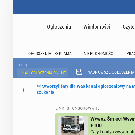
Ogłoszenia
Wiadomości
Czyte
OGŁOSZENIA I REKLAMA
NIERUCHOMOŚCI
PRA
Usługi
163
NAJNOWSZE OGŁOSZENIA
OGŁOSZENIA ONLINE
🆕
Stworzyliśmy dla Was kanał ogłoszeniowy na
szukania.
LINKI SPONSOROWANE
Wywóz Śmieci Wywro
£100
Cały Londyn www.rubb