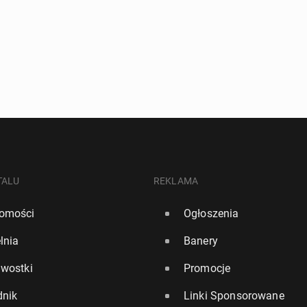
TALU
REKLAMA
omości
Ogłoszenia
lnia
Banery
awostki
Promocje
dnik
Linki Sponsorowane