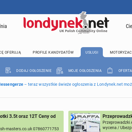
lnia
Ci
CĘ OFERUJĄ
PROFILE KANDYDATÓW
USŁUGI
MOTORYZAC
DODAJ OGŁOSZENIE
MOJE OGŁOSZENIA
OFERTA
 Messengerze
– teraz wszystkie świeże ogłoszenia z Londynek.net może
tki 3.5t oraz 12T Ceny od
Przeprowadzk
Przeprowadzki 
wycena / Ubezpi
ish-masters.co.uk 07860771753