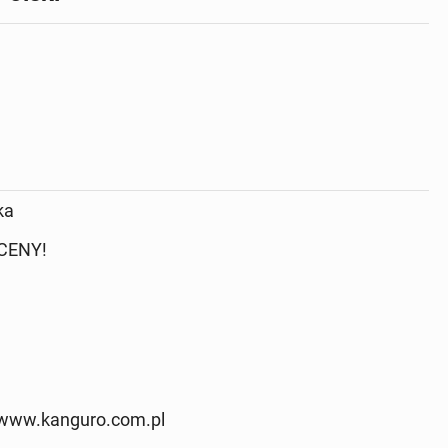
ka
CENY!
 www.kanguro.com.pl