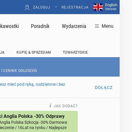
English
•
ZALOGUJ
REJESTRACJA
Version
ekawostki
Poradnik
Wydarzenia
Menu
JA
KUPIĘ & SPRZEDAM
TOWARZYSKIE
 I CENNIK OGŁOSZEŃ
sz mieć pod ręką, codziennie i bez
DOŁĄCZ
JAK DODAĆ?
i Anglia Polska -30% Odprawy
Anglia Polska Szkocja -30% Darmowa
eczenie / 16Lat na rynku / Najlepsze