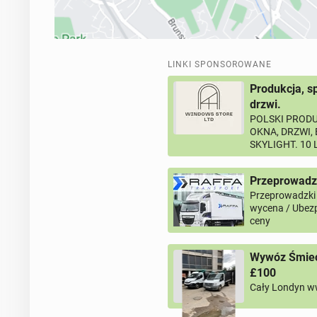
LINKI SPONSOROWANE
Produkcja, s
drzwi.
POLSKI PRODU
OKNA, DRZWI,
SKYLIGHT. 10
Przeprowadz
Przeprowadzki
wycena / Ubezp
ceny
Wywóz Śmieci
£100
Cały Londyn w