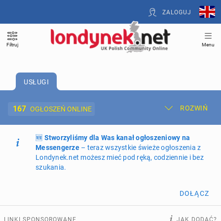
ZALOGUJ
Filtruj
Menu
USŁUGI
167
ROZWIŃ
OGŁOSZEŃ ONLINE
🆕
Dodaj ogłoszenie
Stworzyliśmy dla Was kanał ogłoszeniowy na
Moje ogłoszenia
Messengerze
– teraz wszystkie świeże ogłoszenia z
Londynek.net możesz mieć pod ręką, codziennie i bez
Oferta i cennik ogłoszeń
szukania.
NIERUCHOMOŚCI
273
ogłoszenia online
DOŁĄCZ
PRACĘ OFERUJĄ
205
ogłoszeń online
LINKI SPONSOROWANE
JAK DODAĆ?