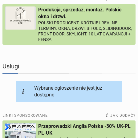
Produkcja, sprzedaż, montaż. Polskie
PROFILE KANDYDATÓW
304
profile online
okna i drzwi.
POLSKI PRODUCENT. KRÓTKIE I REALNE
TERMINY. OKNA, DRZWI, BIFOLD, SLIDINGDOOR,
USŁUGI
167
ogłoszeń online
FRONT DOOR, SKYLIGHT. 10 LAT GWARANCJI +
FENSA
MOTORYZACJA
12
ogłoszeń online
KUPIĘ & SPRZEDAM
45
ogłoszeń online
Usługi
TOWARZYSKIE
118
ogłoszeń online
Wybrane ogłoszenie nie jest już
dostępne
LINKI SPONSOROWANE
JAK DODAĆ?
Przeprowadzki Anglia Polska -30% UK-PL
PL-UK