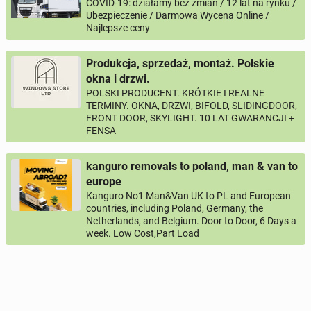
COVID-19: działamy bez zmian / 12 lat na rynku /
Ubezpieczenie / Darmowa Wycena Online /
Najlepsze ceny
Produkcja, sprzedaż, montaż. Polskie
okna i drzwi.
POLSKI PRODUCENT. KRÓTKIE I REALNE
TERMINY. OKNA, DRZWI, BIFOLD, SLIDINGDOOR,
FRONT DOOR, SKYLIGHT. 10 LAT GWARANCJI +
FENSA
kanguro removals to poland, man & van to
europe
Kanguro No1 Man&Van UK to PL and European
countries, including Poland, Germany, the
Netherlands, and Belgium. Door to Door, 6 Days a
week. Low Cost,Part Load