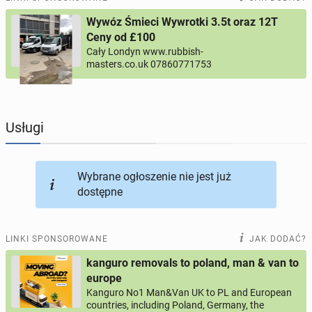
Wywóz Śmieci Wywrotki 3.5t oraz 12T
PROFILE KANDYDATÓW
289
profili online
Ceny od £100
Cały Londyn www.rubbish-
masters.co.uk 07860771753
USŁUGI
164
ogłoszenia online
MOTORYZACJA
10
ogłoszeń online
Usługi
KUPIĘ & SPRZEDAM
43
ogłoszenia online
Wybrane ogłoszenie nie jest już
TOWARZYSKIE
114
ogłoszeń online
dostępne
LINKI SPONSOROWANE
JAK DODAĆ?
kanguro removals to poland, man & van to
europe
Kanguro No1 Man&Van UK to PL and European
countries, including Poland, Germany, the