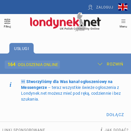
ZALOGUJ
Filtruj
Menu
USŁUGI
164
ROZWIŃ
OGŁOSZENIA ONLINE
🆕
Dodaj ogłoszenie
Stworzyliśmy dla Was kanał ogłoszeniowy na
Moje ogłoszenia
Messengerze
– teraz wszystkie świeże ogłoszenia z
Londynek.net możesz mieć pod ręką, codziennie i bez
Oferta i cennik ogłoszeń
szukania.
NIERUCHOMOŚCI
267
ogłoszeń online
DOŁĄCZ
PRACĘ OFERUJĄ
198
ogłoszeń online
LINKI SPONSOROWANE
JAK DODAĆ?