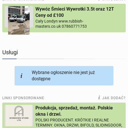
Wywóz Śmieci Wywrotki 3.5t oraz 12T
PROFILE KANDYDATÓW
289
profili online
Ceny od £100
Cały Londyn www.rubbish-
masters.co.uk 07860771753
USŁUGI
165
ogłoszeń online
MOTORYZACJA
10
ogłoszeń online
Usługi
KUPIĘ & SPRZEDAM
43
ogłoszenia online
Wybrane ogłoszenie nie jest już
TOWARZYSKIE
114
ogłoszeń online
dostępne
LINKI SPONSOROWANE
JAK DODAĆ?
Produkcja, sprzedaż, montaż. Polskie
okna i drzwi.
POLSKI PRODUCENT. KRÓTKIE I REALNE
TERMINY. OKNA, DRZWI, BIFOLD, SLIDINGDOOR,