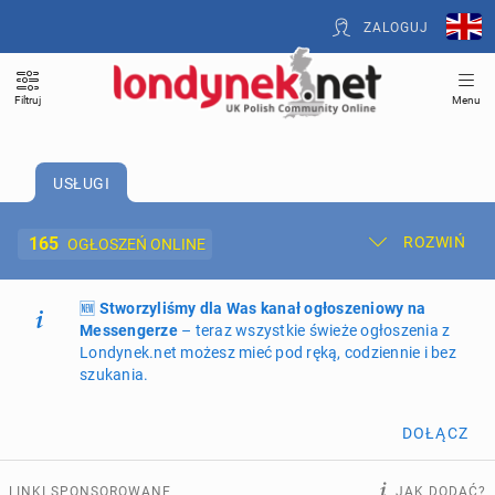
ZALOGUJ
Filtruj
Menu
USŁUGI
165
ROZWIŃ
OGŁOSZEŃ ONLINE
🆕
Dodaj ogłoszenie
Stworzyliśmy dla Was kanał ogłoszeniowy na
Moje ogłoszenia
Messengerze
– teraz wszystkie świeże ogłoszenia z
Londynek.net możesz mieć pod ręką, codziennie i bez
Oferta i cennik ogłoszeń
szukania.
NIERUCHOMOŚCI
263
ogłoszenia online
DOŁĄCZ
PRACĘ OFERUJĄ
193
ogłoszenia online
LINKI SPONSOROWANE
JAK DODAĆ?