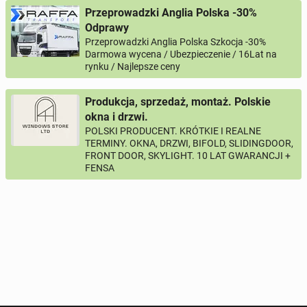
Imię i nazwisko
Przeprowadzki Anglia Polska -30%
Odprawy
Przeprowadzki Anglia Polska Szkocja -30%
Twój email
Darmowa wycena / Ubezpieczenie / 16Lat na
rynku / Najlepsze ceny
Twój telefon
Produkcja, sprzedaż, montaż. Polskie
okna i drzwi.
Numer telefon wg wzoru
, np.:
NR KIERUNKOWY KRAJU
NR TELEFONU
POLSKI PRODUCENT. KRÓTKIE I REALNE
lub
+44
7123456789
+48
221234567
TERMINY. OKNA, DRZWI, BIFOLD, SLIDINGDOOR,
FRONT DOOR, SKYLIGHT. 10 LAT GWARANCJI +
FENSA
Pytanie aktywujące
*
- Pola oznaczone gwiazdką są wymagane!
^
- Przynajmniej jedna forma kontaktu jest wymagana!
WYŚLIJ ZAPYTANIE