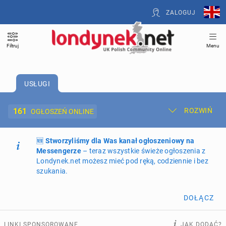
ZALOGUJ
Filtruj
Menu
USŁUGI
161
ROZWIŃ
OGŁOSZEŃ ONLINE
🆕
Dodaj ogłoszenie
Stworzyliśmy dla Was kanał ogłoszeniowy na
Moje ogłoszenia
Messengerze
– teraz wszystkie świeże ogłoszenia z
Londynek.net możesz mieć pod ręką, codziennie i bez
Oferta i cennik ogłoszeń
szukania.
NIERUCHOMOŚCI
267
ogłoszeń online
DOŁĄCZ
PRACĘ OFERUJĄ
190
ogłoszeń online
LINKI SPONSOROWANE
JAK DODAĆ?