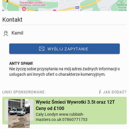
NIE ODBIERAMY WYSLIJ SMS ODDZWONIMY
==========================================
Kontakt
A-Z SPRINTER UNIT 9-10
Kamil
WITLEY INDUSTRIAL ESTATE,WITLEY GARDENS
WYŚLIJ ZAPYTANIE
UB2 4EZ Middlesex
ANTY SPAM!
Nie życzę sobie przysyłania na mój adres żadnych informacji o
Odpowiedz na ofertę tego ogłoszenia
usługach ani innych ofert o charakterze komercyjnym.
Wiadomość
LINKI SPONSOROWANE
JAK DODAĆ?
Wywóz Śmieci Wywrotki 3.5t oraz 12T
Ceny od £100
Cały Londyn www.rubbish-
0 / 1000
masters.co.uk 07860771753