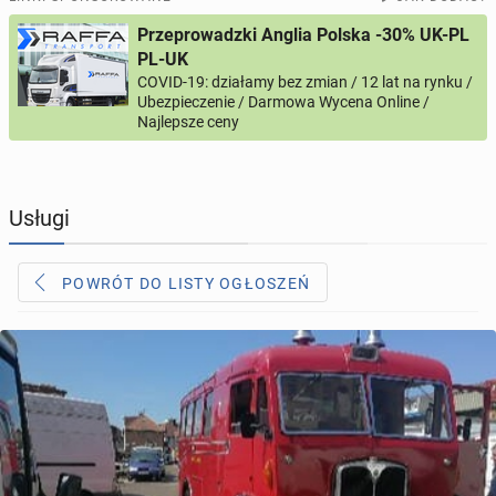
Przeprowadzki Anglia Polska -30% UK-PL
PROFILE KANDYDATÓW
291
profili online
PL-UK
COVID-19: działamy bez zmian / 12 lat na rynku /
Ubezpieczenie / Darmowa Wycena Online /
USŁUGI
161
ogłoszeń online
Najlepsze ceny
MOTORYZACJA
10
ogłoszeń online
Usługi
KUPIĘ & SPRZEDAM
45
ogłoszeń online
POWRÓT DO LISTY OGŁOSZEŃ
TOWARZYSKIE
112
ogłoszeń online