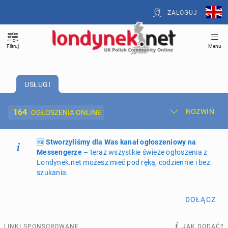
ZALOGUJ
Filtruj
Menu
USŁUGI
164
ROZWIŃ
OGŁOSZENIA ONLINE
🆕
Dodaj ogłoszenie
Stworzyliśmy dla Was kanał ogłoszeniowy na
Moje ogłoszenia
Messengerze
– teraz wszystkie świeże ogłoszenia z
Londynek.net możesz mieć pod ręką, codziennie i bez
Oferta i cennik ogłoszeń
szukania.
NIERUCHOMOŚCI
266
ogłoszeń online
DOŁĄCZ
PRACĘ OFERUJĄ
197
ogłoszeń online
LINKI SPONSOROWANE
JAK DODAĆ?