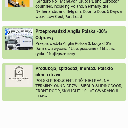
Kanguro No1 Man&Van UK to PL and European
countries, including Poland, Germany, the
Netherlands, and Belgium. Door to Door, 6 Days a
week. Low Cost,Part Load
Przeprowadzki Anglia Polska -30%
Odprawy
Przeprowadzki Anglia Polska Szkocja -30%
Darmowa wycena / Ubezpieczenie / 16Lat na
rynku / Najlepsze ceny
Produkcja, sprzedaż, montaż. Polskie
okna i drzwi.
POLSKI PRODUCENT. KRÓTKIE I REALNE
TERMINY. OKNA, DRZWI, BIFOLD, SLIDINGDOOR,
FRONT DOOR, SKYLIGHT. 10 LAT GWARANCJI +
FENSA