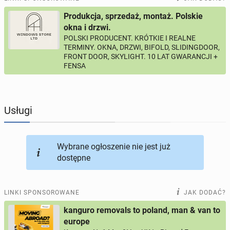
Produkcja, sprzedaż, montaż. Polskie
PROFILE KANDYDATÓW
286
profili online
okna i drzwi.
POLSKI PRODUCENT. KRÓTKIE I REALNE
TERMINY. OKNA, DRZWI, BIFOLD, SLIDINGDOOR,
USŁUGI
164
ogłoszenia online
FRONT DOOR, SKYLIGHT. 10 LAT GWARANCJI +
FENSA
MOTORYZACJA
10
ogłoszeń online
KUPIĘ & SPRZEDAM
43
ogłoszenia online
Usługi
TOWARZYSKIE
115
ogłoszeń online
Wybrane ogłoszenie nie jest już
dostępne
LINKI SPONSOROWANE
JAK DODAĆ?
kanguro removals to poland, man & van to
europe